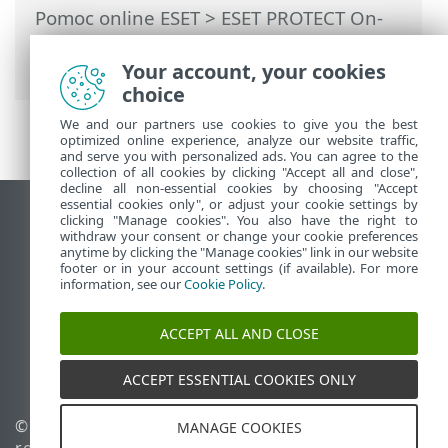
Pomoc online ESET
>
ESET PROTECT On-
Prem
>
Uaktualnij
> Uaktualnianie
serwera Apache Tomcat
Your account, your cookies
choice
We and our partners use cookies to give you the best
optimized online experience, analyze our website traffic,
and serve you with personalized ads. You can agree to the
collection of all cookies by clicking "Accept all and close",
decline all non-essential cookies by choosing "Accept
essential cookies only", or adjust your cookie settings by
Wyświetl witrynę internetową dla
clicking "Manage cookies". You also have the right to
withdraw your consent or change your cookie preferences
komputerów
anytime by clicking the "Manage cookies" link in our website
footer or in your account settings (if available). For more
End of Life
information, see our
Cookie Policy
.
Baza wiedzy ESET
Forum ESET
ACCEPT ALL AND CLOSE
ESET Status Portal
Pomoc regionalna
ACCEPT ESSENTIAL COOKIES ONLY
© 1992 - 2026 ESET, spol. s
Zarządzaj plikami cookie
MANAGE COOKIES
r.o. – Wszelkie prawa
Polityka dotycząca plików