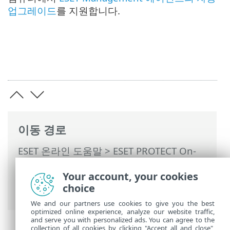
업그레이드
를 지원합니다.
이동 경로
ESET 온라인 도움말
>
ESET PROTECT On-
Prem
>
업그레이드
> ESET PROTECT On-
Your account, your cookies
Prem 11.1 통합형 설치 관리자를 사용하여
choice
업그레이드
We and our partners use cookies to give you the best
optimized online experience, analyze our website traffic,
and serve you with personalized ads. You can agree to the
collection of all cookies by clicking "Accept all and close",