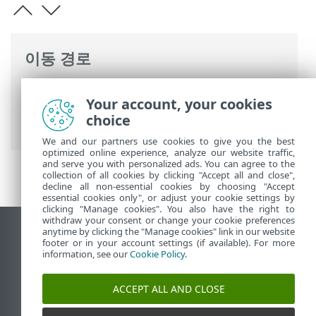
이동 경로
ESET 온라인 도움말
>
ESET PROTECT On-
Your account, your cookies
Prem
>
업그레이드
> 데이터베이스 서버 백
choice
업/업그레이드
We and our partners use cookies to give you the best
optimized online experience, analyze our website traffic,
and serve you with personalized ads. You can agree to the
collection of all cookies by clicking "Accept all and close",
decline all non-essential cookies by choosing "Accept
essential cookies only", or adjust your cookie settings by
clicking "Manage cookies". You also have the right to
withdraw your consent or change your cookie preferences
anytime by clicking the "Manage cookies" link in our website
데스크톱 사이트 보기
footer or in your account settings (if available). For more
End of Life
information, see our
Cookie Policy
.
ESET 지식 베이스
ACCEPT ALL AND CLOSE
ESET 포럼
ESET Status Portal