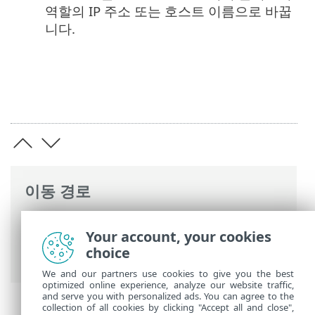
역할의 IP 주소 또는 호스트 이름으로 바꿉
니다.
이동 경로
ESET 온라인 도움말
>
ESET PROTECT On-
Your account, your cookies
Prem
>
설치
>
Windows의 구성 요소 설치
choice
> 장애 조치(Failover) 클러스터 - WIndows
We and our partners use cookies to give you the best
optimized online experience, analyze our website traffic,
and serve you with personalized ads. You can agree to the
collection of all cookies by clicking "Accept all and close",