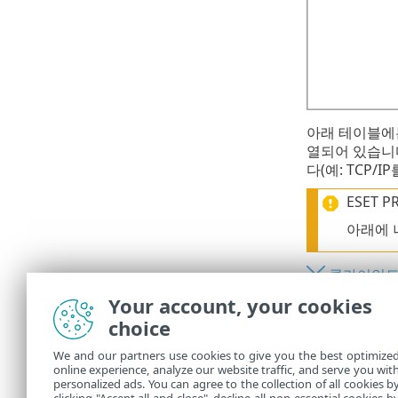
아래 테이블에는
열되어 있습니다
다(예: TCP/IP
ESET
아래에 
클라이언트(E
Your account, your cookies
ESET PR
choice
ESET PR
We and our partners use cookies to give you the best optimize
Rogue Det
online experience, analyze our website traffic, and serve you wit
personalized ads. You can agree to the collection of all cookies b
필요한 경우 미리