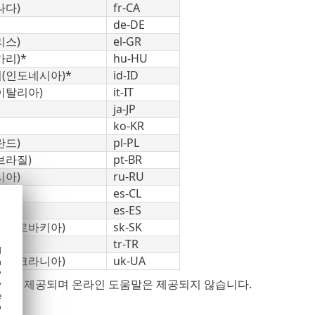
나다)
fr-CA
de-DE
리스)
el-GR
리)*
hu-HU
(인도네시아)*
id-ID
이탈리아)
it-IT
ja-JP
ko-KR
란드)
pl-PL
브라질)
pt-BR
시아)
ru-RU
)
es-CL
페인)
es-ES
(슬로바키아)
sk-SK
tr-TR
d
(우크라니아)
uk-UA
h
y
언어로 제공되며 온라인 도움말은 제공되지 않습니다.
y
e
o