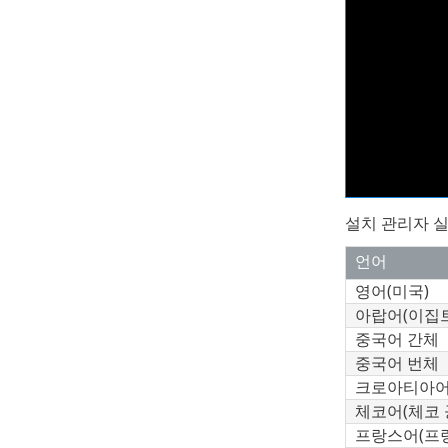
설치 관리자 
언어
영어(미국)
아랍어(이집트
중국어 간체
중국어 번체
크로아티아어
체코어(체코 
프랑스어(프