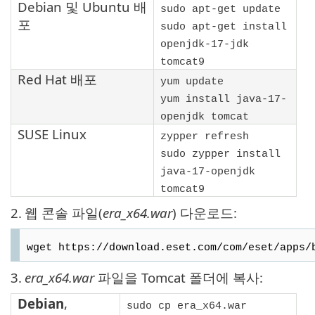
Debian
및
Ubuntu
배
sudo apt-get update
포
sudo apt-get install
openjdk-17-jdk
tomcat9
Red Hat
배포
yum update
yum install java-17-
openjdk tomcat
SUSE Linux
zypper refresh
sudo zypper install
java-17-openjdk
tomcat9
2.
웹 콘솔 파일(
era_x64.war
) 다운로드:
wget https://download.eset.com/com/eset/apps/
3.
era_x64.war
파일을 Tomcat 폴더에 복사:
Debian
,
sudo cp era_x64.war