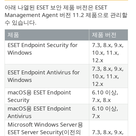
아래 나열된 ESET 보안 제품 버전은 ESET
Management Agent 버전 11.2 제품으로 관리할
수 있습니다.
제품
제품 버전
ESET Endpoint Security
for
7.3, 8.x, 9.x,
Windows
10.x, 11.x,
12.x
7.3, 8.x, 9.x,
ESET Endpoint Antivirus
for
10.x, 11.x,
Windows
12.x
macOS용
ESET Endpoint
6.10 이상,
Security
7.x, 8.x
macOS용
ESET Endpoint
6.10 이상,
Antivirus
7.x
Microsoft Windows Server용
ESET Server Security
(이전의
7.3, 8.x, 9.x,