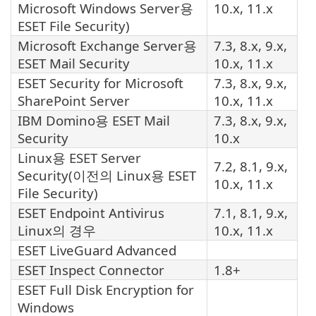
Microsoft Windows Server용
10.x, 11.x
ESET File Security
)
Microsoft Exchange Server용
7.3, 8.x, 9.x,
ESET Mail Security
10.x, 11.x
ESET Security for Microsoft
7.3, 8.x, 9.x,
SharePoint Server
10.x, 11.x
IBM Domino용
ESET Mail
7.3, 8.x, 9.x,
Security
10.x
Linux용
ESET Server
7.2, 8.1, 9.x,
Security
(이전의 Linux용
ESET
10.x, 11.x
File Security
)
ESET Endpoint Antivirus
7.1, 8.1, 9.x,
Linux의 경우
10.x, 11.x
ESET LiveGuard Advanced
ESET Inspect Connector
1.8+
ESET Full Disk Encryption for
Windows