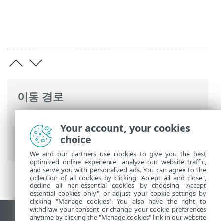
이동 경로
ESET 온라인 도움말
>
ESET PROTECT On-
Your account, your cookies
Prem
>
사양
> 지원되는 웹 브라우저, ESET
choice
보안 제품 및 언어
We and our partners use cookies to give you the best
optimized online experience, analyze our website traffic,
and serve you with personalized ads. You can agree to the
collection of all cookies by clicking "Accept all and close",
decline all non-essential cookies by choosing "Accept
essential cookies only", or adjust your cookie settings by
clicking "Manage cookies". You also have the right to
withdraw your consent or change your cookie preferences
anytime by clicking the "Manage cookies" link in our website
데스크톱 사이트 보기