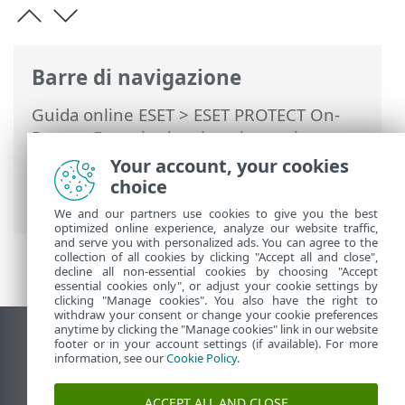
Barre di navigazione
Guida online ESET
>
ESET PROTECT On-
Prem
>
Eseguire la migrazione e la
reinstallazione
> Modifica dell’indirizzo IP
Your account, your cookies
o del nome host di ESET PROTECT Server
choice
dopo la migrazione
We and our partners use cookies to give you the best
optimized online experience, analyze our website traffic,
and serve you with personalized ads. You can agree to the
collection of all cookies by clicking "Accept all and close",
decline all non-essential cookies by choosing "Accept
essential cookies only", or adjust your cookie settings by
clicking "Manage cookies". You also have the right to
withdraw your consent or change your cookie preferences
anytime by clicking the "Manage cookies" link in our website
Visualizza sito desktop
footer or in your account settings (if available). For more
information, see our
Cookie Policy
.
End of Life
ESET Knowledge Base
ACCEPT ALL AND CLOSE