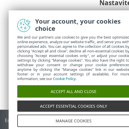
Nastavit
1.
Provjerite 
ploča
>
ES
Your account, your cookies
choice
2.
Provjerite 
3.
Preuzmite 
We and our partners use cookies to give you the best optimize
online experience, analyze our website traffic, and serve you wit
izvanmrežn
personalized ads. You can agree to the collection of all cookies b
4.
Pokrenite
clicking "Accept all and close", decline all non-essential cookies b
choosing "Accept essential cookies only", or adjust your cooki
settings by clicking "Manage cookies". You also have the right t
withdraw your consent or change your cookie preference
anytime by clicking the "Manage cookies" link in our websit
footer or in your account settings (if available). For mor
information, see our
Cookie Policy
.
ACCEPT ALL AND CLOSE
ACCEPT ESSENTIAL COOKIES ONLY
End of Life
ESET-ova baza znanja
ESET-ov forum
ESET Statu
MANAGE COOKIES