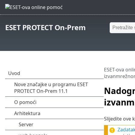
ESET PROTECT On-Prem
ESET-ova onl
izvanmrežno
Nadogr
izvanm
Slijedite ove
Zadata