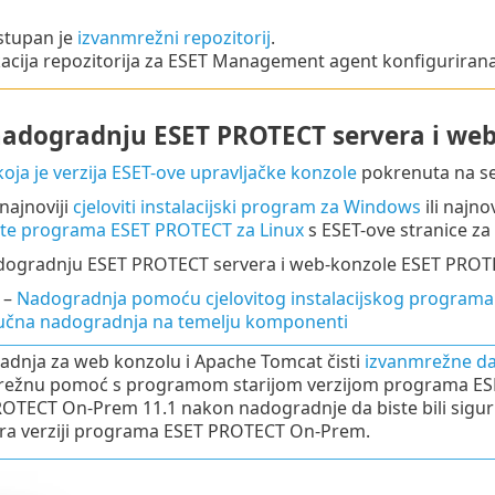
tupan je
izvanmrežni repozitorij
.
acija repozitorija za ESET Management agent konfiguriran
 nadogradnju ESET PROTECT servera i web
koja je verzija ESET-ove upravljačke konzole
pokrenuta na se
najnoviji
cjeloviti instalacijski program za Windows
ili najno
e programa ESET PROTECT za Linux
s ESET-ove stranice za
adogradnju ESET PROTECT servera i web-konzole ESET PROT
 –
Nadogradnja pomoću cjelovitog instalacijskog programa
učna nadogradnja na temelju komponenti
dnja za web konzolu i Apache Tomcat čisti
izvanmrežne d
režnu pomoć s programom starijom verzijom programa ESE
OTECT On-Prem 11.1 nakon nadogradnje da biste bili sigur
ra verziji programa ESET PROTECT On-Prem.