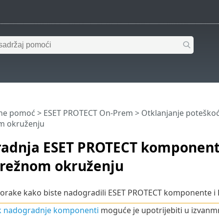
ine pomoć
>
ESET PROTECT On-Prem
>
Otklanjanje poteško
m okruženju
adnja ESET PROTECT komponent
režnom okruženju
 korake kako biste nadogradili ESET PROTECT komponente i
k nadogradnje komponenti
moguće je upotrijebiti u izvanm