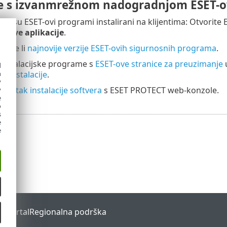
e s izvanmrežnom nadogradnjom ESET-o
koji su ESET-ovi programi instalirani na klijentima: Otvorit
ET-ove aplikacije
.
imate li
najnovije verzije ESET-ovih sigurnosnih programa
.
instalacijske programe s
ESET-ove stranice za preuzimanje
u
d
h
e instalacije
.
y
zadatak instalacije softvera
s ESET PROTECT web-konzole.
y
e
o
s
e
e
s Portal
Regionalna podrška