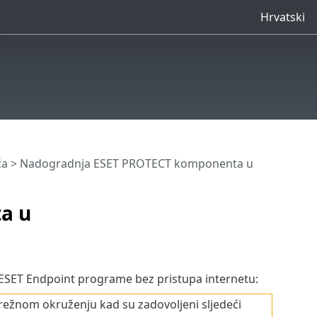
Hrvatski
ća
> Nadogradnja ESET PROTECT komponenta u
a u
 ESET Endpoint programe bez pristupa internetu:
režnom okruženju kad su zadovoljeni sljedeći