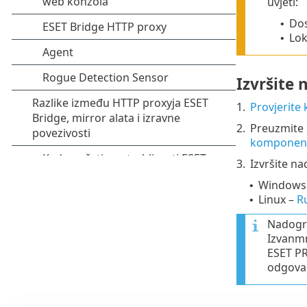
uvjeti:
Dos
•
Lok
•
Izvršite
1.
Provjerite 
2.
Preuzmite 
komponent
3.
Izvršite n
Windows
•
Linux –
R
•
Nadogra
Izvanm
ESET PR
odgova