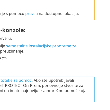
a je s pomoću
pravila
na dostupnu lokaciju.
-konzole:
rveru.
vije
samostalne instalacijske programe za
 preuzimanje.
ECT:
atoteke za pomoć
. Ako ste upotrebljavali
T PROTECT On-Prem, ponovno je stvorite za
ni da imate najnoviju Izvanmrežnu pomoć koja