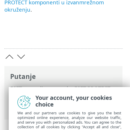
PROTECT komponenti u izvanmrežnom
okruženju
.
Putanje
ESET-ova online pomoć
>
ESET PROTECT
On-Prem
>
Instaliraj
> Scenarij za
Your account, your cookies
izvanmrežnu instalaciju za ESET PROTECT
choice
On-Prem
We and our partners use cookies to give you the best
optimized online experience, analyze our website traffic,
and serve you with personalized ads. You can agree to the
collection of all cookies by clicking "Accept all and close",