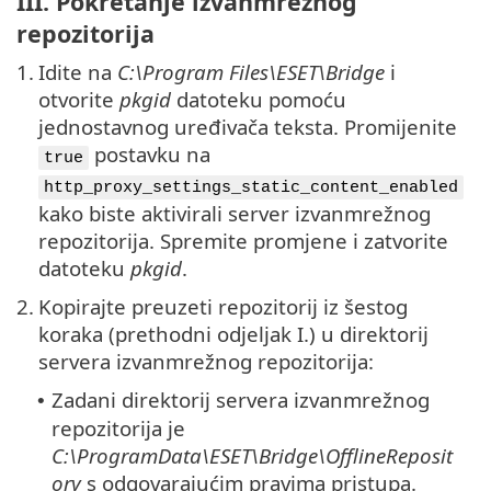
III. Pokretanje izvanmrežnog
repozitorija
1.
Idite na
C:\Program Files\ESET\Bridge
i
otvorite
pkgid
datoteku pomoću
jednostavnog uređivača teksta. Promijenite
postavku na
true
http_proxy_settings_static_content_enabled
kako biste aktivirali server izvanmrežnog
repozitorija. Spremite promjene i zatvorite
datoteku
pkgid
.
2.
Kopirajte preuzeti repozitorij iz šestog
koraka (prethodni odjeljak I.) u direktorij
servera izvanmrežnog repozitorija:
Zadani direktorij servera izvanmrežnog
•
repozitorija je
C:\ProgramData\ESET\Bridge\OfflineReposit
ory
s odgovarajućim pravima pristupa.