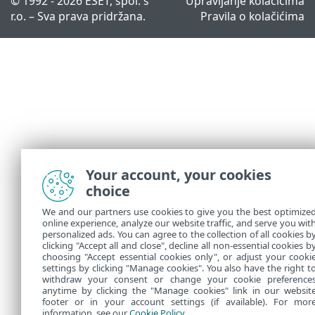
© 1992 - 2026 ESET, spol. s
Upravljanje kolačićima
r.o. – Sva prava pridržana.
Pravila o kolačićima
Your account, your cookies
choice
We and our partners use cookies to give you the best optimize
online experience, analyze our website traffic, and serve you wit
personalized ads. You can agree to the collection of all cookies b
clicking "Accept all and close", decline all non-essential cookies b
choosing "Accept essential cookies only", or adjust your cooki
settings by clicking "Manage cookies". You also have the right t
withdraw your consent or change your cookie preference
anytime by clicking the "Manage cookies" link in our websit
footer or in your account settings (if available). For mor
information, see our
Cookie Policy
.