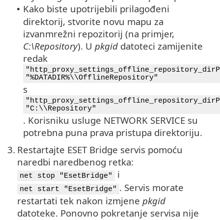
Kako biste upotrijebili prilagođeni
•
direktorij, stvorite novu mapu za
izvanmrežni repozitorij (na primjer,
C:\Repository
). U
pkgid
datoteci zamijenite
redak
"http_proxy_settings_offline_repository_dirP
"%DATADIR%\\OfflineRepository"
s
"http_proxy_settings_offline_repository_dirP
"C:\\Repository"
. Korisniku usluge NETWORK SERVICE su
potrebna puna prava pristupa direktoriju.
3.
Restartajte ESET Bridge servis pomoću
naredbi naredbenog retka:
i
net stop "EsetBridge"
. Servis morate
net start "EsetBridge"
restartati tek nakon izmjene
pkgid
datoteke. Ponovno pokretanje servisa nije