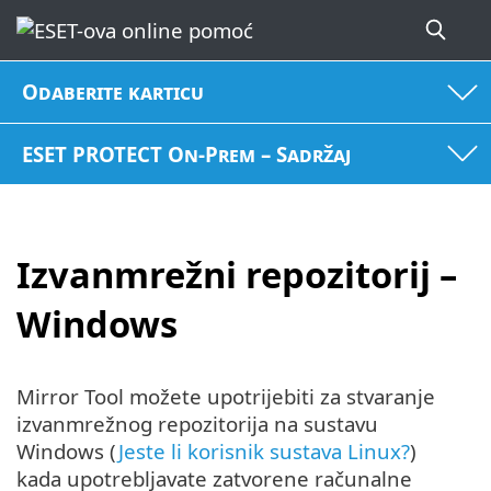
Odaberite karticu
ESET PROTECT On-Prem – Sadržaj
Izvanmrežni repozitorij –
Windows
Mirror Tool možete upotrijebiti za stvaranje
izvanmrežnog repozitorija na sustavu
Windows (
Jeste li korisnik sustava Linux?
)
kada upotrebljavate zatvorene računalne