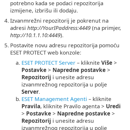
potrebno kada se podaci repozitorija
izmijene, izbrišu ili dodaju.
4.
Izvanmrežni repozitorij je pokrenut na
adresi
http://YourIPaddress:4449
(na primjer,
http://10.1.1.10:4449
).
5.
Postavite novu adresu repozitorija pomoću
ESET PROTECT web konzole:
a.
ESET PROTECT Server
– kliknite
Više
>
Postavke
>
Napredne postavke
>
Repozitorij
i unesite adresu
izvanmrežnog repozitorija u polje
Server
.
b.
ESET Management Agenti
– kliknite
Pravila
, kliknite Pravilo agenta >
Uredi
>
Postavke
>
Napredne postavke
>
Repozitorij
i unesite adresu
izvanmrežnog repozitorija u polje