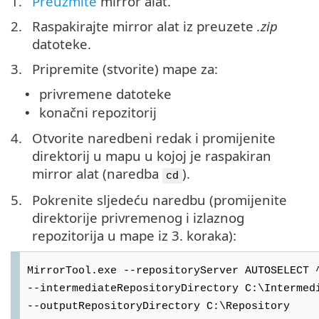
1.
Preuzmite
mirror alat.
2.
Raspakirajte mirror alat iz preuzete
.zip
datoteke.
3.
Pripremite (stvorite) mape za:
privremene datoteke
•
konačni repozitorij
•
4.
Otvorite naredbeni redak i promijenite
direktorij u mapu u kojoj je raspakiran
mirror alat (naredba
).
cd
5.
Pokrenite sljedeću naredbu (promijenite
direktorije privremenog i izlaznog
repozitorija u mape iz 3. koraka):
MirrorTool.exe --repositoryServer AUTOSELECT 
--intermediateRepositoryDirectory C:\Intermed
--outputRepositoryDirectory C:\Repository