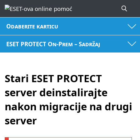
Odaberite karticu
ESET PROTECT On-Prem – Sadržaj
Stari ESET PROTECT
server deinstalirajte
nakon migracije na drugi
server