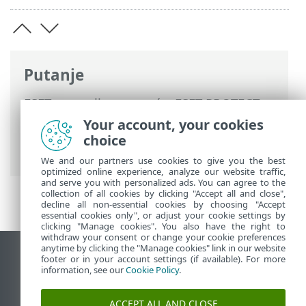
Putanje
ESET-ova online pomoć
>
ESET PROTECT
On-Prem
>
Deinstaliraj
> Stari ESET
Your account, your cookies
PROTECT server deinstalirajte nakon
choice
migracije na drugi server
We and our partners use cookies to give you the best
optimized online experience, analyze our website traffic,
and serve you with personalized ads. You can agree to the
collection of all cookies by clicking "Accept all and close",
decline all non-essential cookies by choosing "Accept
essential cookies only", or adjust your cookie settings by
clicking "Manage cookies". You also have the right to
withdraw your consent or change your cookie preferences
anytime by clicking the "Manage cookies" link in our website
Prikaži stranicu za radnu površinu
footer or in your account settings (if available). For more
information, see our
Cookie Policy
.
End of Life
ESET-ova baza znanja
ACCEPT ALL AND CLOSE