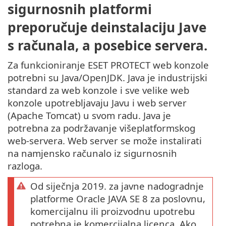
sigurnosnih platformi
preporučuje deinstalaciju Jave
s računala, a posebice servera.
Za funkcioniranje ESET PROTECT web konzole
potrebni su Java/OpenJDK. Java je industrijski
standard za web konzole i sve velike web
konzole upotrebljavaju Javu i web server
(Apache Tomcat) u svom radu. Java je
potrebna za podržavanje višeplatformskog
web-servera. Web server se može instalirati
na namjensko računalo iz sigurnosnih
razloga.
Od siječnja 2019. za javne nadogradnje
platforme Oracle JAVA SE 8 za poslovnu,
komercijalnu ili proizvodnu upotrebu
potrebna je komercijalna licenca. Ako