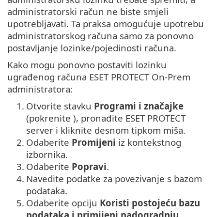
administratorski račun ne biste smjeli
upotrebljavati. Ta praksa omogućuje upotrebu
administratorskog računa samo za ponovno
postavljanje lozinke/pojedinosti računa.
Kako mogu ponovno postaviti lozinku
ugrađenog računa ESET PROTECT On-Prem
administratora:
1.
Otvorite stavku
Programi i značajke
(pokrenite ), pronađite ESET PROTECT
server i kliknite desnom tipkom miša.
2.
Odaberite
Promijeni
iz kontekstnog
izbornika.
3.
Odaberite
Popravi
.
4.
Navedite podatke za povezivanje s bazom
podataka.
5.
Odaberite opciju
Koristi postojeću bazu
podataka i primijeni nadogradnju
.