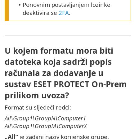
Ponovnim postavljanjem lozinke
•
deaktivira se
2FA
.
U kojem formatu mora biti
datoteka koja sadrži popis
računala za dodavanje u
sustav ESET PROTECT On-Prem
prilikom uvoza?
Format su sljedeći redci:
All\Group1\GroupN\Computer1
All\Group1\GroupM\ComputerX
„All”
je zadani naziv korijenske grupe.