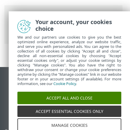
Putanje
Your account, your cookies
ESET-ova online pomoć
>
ESET PROTECT
choice
On-Prem
>
Najčešća pitanja
We and our partners use cookies to give you the best
optimized online experience, analyze our website traffic,
and serve you with personalized ads. You can agree to the
collection of all cookies by clicking "Accept all and close",
decline all non-essential cookies by choosing "Accept
essential cookies only", or adjust your cookie settings by
clicking "Manage cookies". You also have the right to
withdraw your consent or change your cookie preferences
anytime by clicking the "Manage cookies" link in our website
Prikaži stranicu za radnu površinu
footer or in your account settings (if available). For more
information, see our
Cookie Policy
.
End of Life
ESET-ova baza znanja
ACCEPT ALL AND CLOSE
ESET-ov forum
ESET Status Portal
ACCEPT ESSENTIAL COOKIES ONLY
Regionalna podrška
MANAGE COOKIES