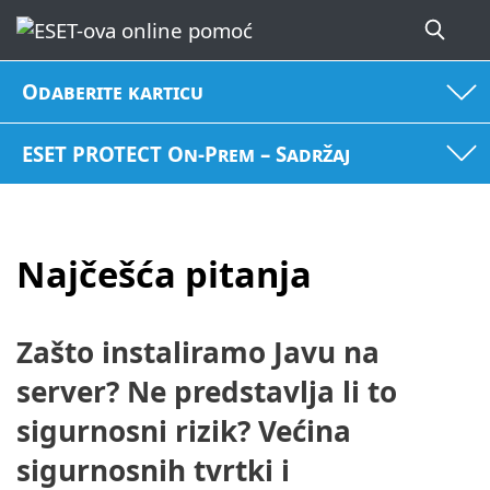
Odaberite karticu
ESET PROTECT On-Prem – Sadržaj
Najčešća pitanja
Zašto instaliramo Javu na
server? Ne predstavlja li to
sigurnosni rizik? Većina
sigurnosnih tvrtki i