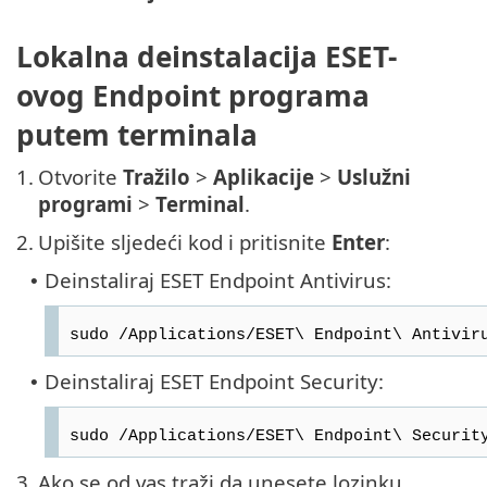
Lokalna deinstalacija ESET-
ovog Endpoint programa
putem terminala
1.
Otvorite
Tražilo
>
Aplikacije
>
Uslužni
programi
>
Terminal
.
2.
Upišite sljedeći kod i pritisnite
Enter
:
Deinstaliraj ESET Endpoint Antivirus:
•
sudo /Applications/ESET\ Endpoint\ Antivir
Deinstaliraj ESET Endpoint Security:
•
sudo /Applications/ESET\ Endpoint\ Securit
3.
Ako se od vas traži da unesete lozinku,