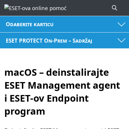
Odaberite karticu
ESET PROTECT On-Prem – Sadržaj
macOS – deinstalirajte
ESET Management agent
i ESET-ov Endpoint
program