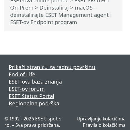
ESET-ova online pomoć
>
ESET PROTECT
On-Prem
>
Deinstaliraj
> macOS –
deinstalirajte ESET Management agent i
ESET-ov Endpoint program
Prikaži stranicu za radnu površinu
End of Life
ESET-ova baza znanja
ESET-ov forum
ESET Status Portal
Regionalna podrška
© 1992 - 2026 ESET, spol. s
Upravljanje kolačićima
r.o. – Sva prava pridržana.
Pravila o kolačićima