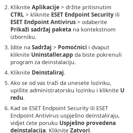
2.
Kliknite
Aplikacije
> držite pritisnutim
CTRL
> kliknite
ESET Endpoint Security
ili
ESET Endpoint Antivirus
> odaberite
Prikaži sadržaj paketa
na kontekstnom
izborniku.
3.
Idite na
Sadržaj
>
Pomoćnici
i dvaput
kliknite
Uninstaller.app
da biste pokrenuli
program za deinstalaciju.
4.
Kliknite
Deinstaliraj
.
5.
Ako se od vas traži da unesete lozinku,
upišite administratorsku lozinku i kliknite
U
redu
.
6.
Kad se ESET Endpoint Security ili ESET
Endpoint Antivirus uspješno deinstaliraju,
vidjet ćete poruku
Uspješno provedena
deinstalacija
. Kliknite
Zatvori
.