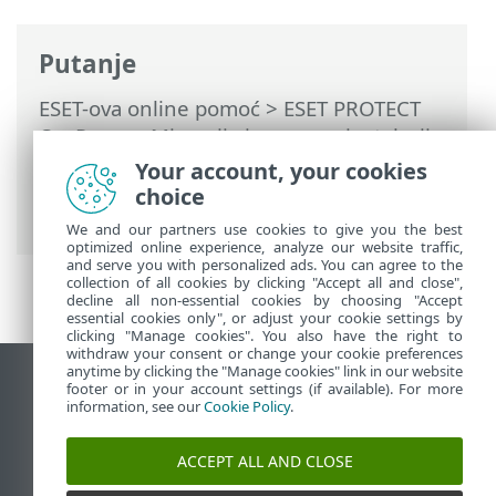
Putanje
ESET-ova online pomoć
>
ESET PROTECT
On-Prem
>
Migracija i ponovna instalacija
>
Migracija s jednog servera na drugi
>
Your account, your cookies
Migrirana baza podataka – ista/druga IP
choice
adresa
We and our partners use cookies to give you the best
optimized online experience, analyze our website traffic,
and serve you with personalized ads. You can agree to the
collection of all cookies by clicking "Accept all and close",
decline all non-essential cookies by choosing "Accept
essential cookies only", or adjust your cookie settings by
clicking "Manage cookies". You also have the right to
withdraw your consent or change your cookie preferences
anytime by clicking the "Manage cookies" link in our website
Prikaži stranicu za radnu površinu
footer or in your account settings (if available). For more
information, see our
Cookie Policy
.
End of Life
ESET-ova baza znanja
ACCEPT ALL AND CLOSE
ESET-ov forum