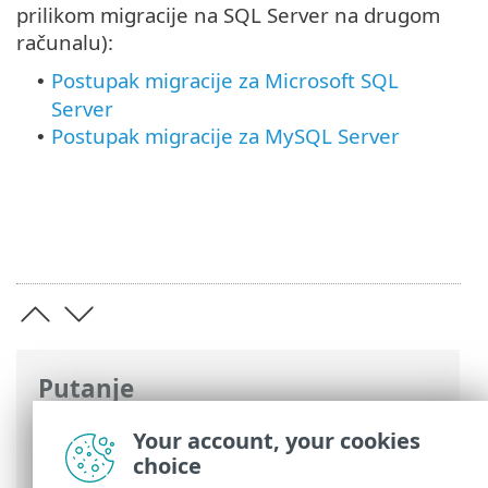
prilikom migracije na SQL Server na drugom
računalu):
Postupak migracije za Microsoft SQL
•
Server
Postupak migracije za MySQL Server
•
Putanje
ESET-ova online pomoć
>
ESET PROTECT
Your account, your cookies
On-Prem
>
Migracija i ponovna instalacija
choice
> ESET PROTECTmigracija baze podataka