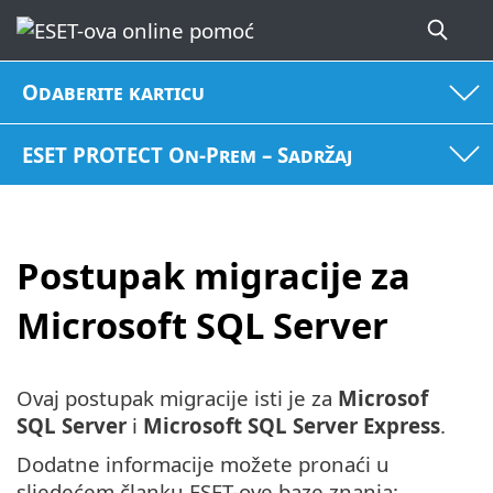
Odaberite karticu
ESET PROTECT On-Prem – Sadržaj
Postupak migracije za
Microsoft SQL Server
Ovaj postupak migracije isti je za
Microsof
SQL Server
i
Microsoft SQL Server Express
.
Dodatne informacije možete pronaći u
sljedećem članku ESET-ove baze znanja: