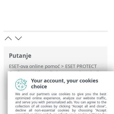
Putanje
ESET-ova online pomoć
>
ESET PROTECT
On-Prem
>
Migracija i ponovna instalacija
>
ESET PROTECTmigracija baze podataka
>
Your account, your cookies
Postupak migracije za Microsoft SQL
choice
Server
We and our partners use cookies to give you the best
optimized online experience, analyze our website traffic,
and serve you with personalized ads. You can agree to the
collection of all cookies by clicking "Accept all and close",
decline all non-essential cookies by choosing "Accept