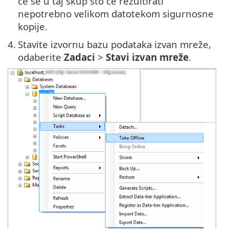
će se u taj skup što će rezultirati
nepotrebno velikom datotekom sigurnosne
kopije.
4.
Stavite izvornu bazu podataka izvan mreže,
odaberite
Zadaci
>
Stavi izvan mreže
.