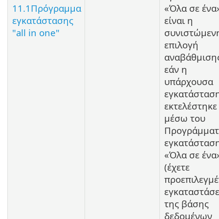
11.1Πρόγραμμα
«Όλα σε ένα
εγκατάστασης
είναι η
"all in one"
συνιστώμεν
επιλογή
αναβάθμισης
εάν η
υπάρχουσα
εγκατάστασ
εκτελέστηκε
μέσω του
Προγράμματ
εγκατάστασ
«Όλα σε ένα
(έχετε
προεπιλεγμέ
εγκαταστάσε
της βάσης
δεδομένων