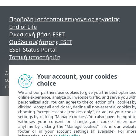
Προβολή ιστότοπου επιφάνειας εργασίας
End of Life
Γνωσιακή βάση ESET
Ομάδα συζήτησης ESET
ESET Status Portal
Τοπική υποστήριξη
© 1992 - 2026 ESET, spol. s
Διαχείριση cookies
Your account, your cookies
r.o. - Με την επιφύλαξη
Πολιτική cookie
choice
παντός δικαιώματος.
We and our partners use cookies to give you the best optimize
online experience, analyze our website traffic, and serve you wit
personalized ads. You can agree to the collection of all cookies b
clicking "Accept all and close", decline all non-essential cookies b
choosing "Accept essential cookies only", or adjust your cooki
settings by clicking "Manage cookies". You also have the right t
withdraw your consent or change your cookie preference
anytime by clicking the "Manage cookies" link in our websit
footer or in your account settings (if available). For mor