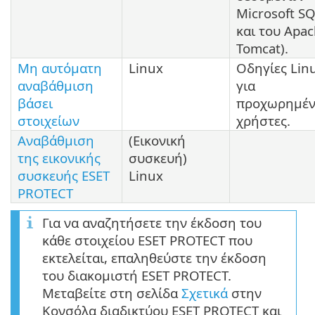
Microsoft S
και του Apa
Tomcat).
Μη αυτόματη
Linux
Οδηγίες Lin
αναβάθμιση
για
βάσει
προχωρημέν
στοιχείων
χρήστες.
Αναβάθμιση
(Εικονική
της εικονικής
συσκευή)
συσκευής ESET
Linux
PROTECT
Για να αναζητήσετε την έκδοση του
κάθε στοιχείου ESET PROTECT που
εκτελείται, επαληθεύστε την έκδοση
του διακομιστή ESET PROTECT.
Μεταβείτε στη σελίδα
Σχετικά
στην
Κονσόλα διαδικτύου ESET PROTECT και