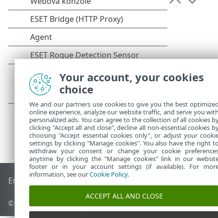
Your account, your cookies
choice
We and our partners use cookies to give you the best optimize
online experience, analyze our website traffic, and serve you wit
personalized ads. You can agree to the collection of all cookies b
clicking "Accept all and close", decline all non-essential cookies b
choosing "Accept essential cookies only", or adjust your cooki
settings by clicking "Manage cookies". You also have the right t
withdraw your consent or change your cookie preference
anytime by clicking the "Manage cookies" link in our websit
footer or in your account settings (if available). For mor
information, see our
Cookie Policy
.
End of Life
ESET Databáze znalostí
ESET Forum
ESET Status
ACCEPT ALL AND CLOSE
© 1992 - 2026 ESET, spol. s r.o. - Všechna práva vyhrazena.