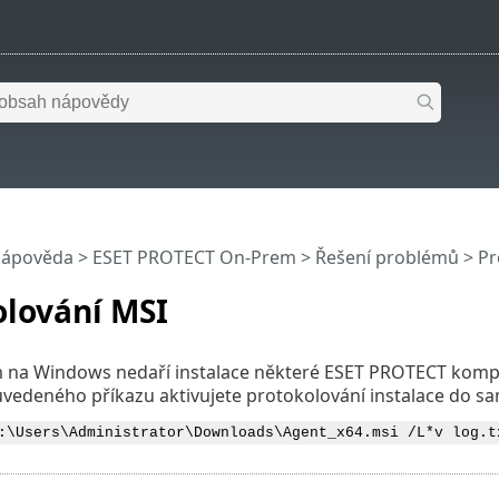
nápověda
>
ESET PROTECT On-Prem
>
Řešení problémů
> Pr
olování MSI
 na Windows nedaří instalace některé ESET PROTECT komp
uvedeného příkazu aktivujete protokolování instalace do 
:\Users\Administrator\Downloads\Agent_x64.msi /L*v log.t