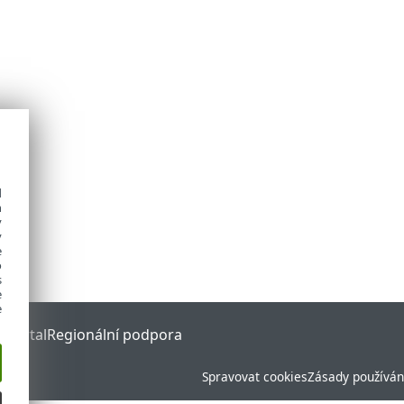
d
h
y
y
e
o
s
e
e
 Portal
Regionální podpora
Spravovat cookies
Zásady používán