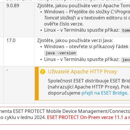
9.0.89
Zjistěte, jakou používáte verzi
Apache Tom
Windows – Přejděte do složky
C:\Progra
•
Tomcat
složka
]\
a v textovém editoru si
ověřte číslo verze.
Linux – v Terminálu spusťte příkaz:
•
tom
17.0
Zjistěte, jakou používáte verzi
Java
:
Windows – otevřete si příkazový řádek 
•
java -version
Linux – v Terminálu spusťte příkaz:
•
jav
-
Uživatelé
Apache HTTP Proxy
Společnost ESET distribuuje ESET Br
(nahrazující Apache HTTP Proxy). Po
doporučujeme
přejít na ESET Bridge
.
enta ESET PROTECT Mobile Device Management/Connector
ho cyklu v lednu 2024.
ESET PROTECT
On-Prem
verze
11.1
a 