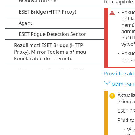
této kapitole.
Pokud
•
přihl
nemůže
admin
PROTE
vytvoř
Pokud
•
pro a
Provádíte akt
Máte ESET 
Aktuali
Přímá a
ESET P
Před za
Vše
•