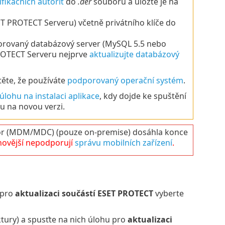
ifikačních autorit
do
.der
souborů a uložte je na
 PROTECT Serveru) včetně privátního klíče do
orovaný databázový server (MySQL 5.5 nebo
PROTECT Serveru nejprve
aktualizujte databázový
ěte, že používáte
podporovaný operační systém
.
úlohu na instalaci aplikace
, kdy dojde ke spuštění
u na novou verzi.
 (MDM/MDC) (pouze on-premise) dosáhla konce
novější nepodporují
správu mobilních zařízení
.
 pro
aktualizaci součástí ESET PROTECT
vyberte
ktury) a spusťte na nich úlohu pro
aktualizaci