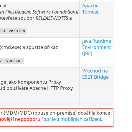
cat
:
Apache
m Files\Apache Software Foundation\[
Tomcat
 otevřete soubor
RELEASE-NOTES
a
cat version
Java Runtime
(cmd.exe) a spusťte příkaz
Environment
(JRE)
a -version
Přechod na
ESET Bridge
idge jako komponentu Proxy
kud používáte Apache HTTP Proxy,
 (MDM/MDC) (pouze on-premise) dosáhla konce
novější nepodporují
správu mobilních zařízení
.