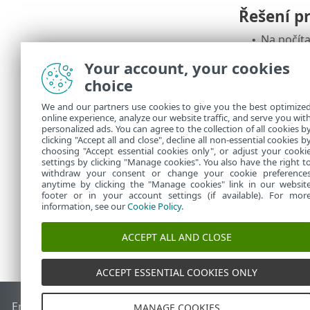
Řešení p
Na počíta
•
Opětovné 
•
Your account, your cookies
na novější
choice
Pokud se 
•
potíží s 
We and our partners use cookies to give you the best optimize
Pokud akt
•
online experience, analyze our website traffic, and serve you wit
postup p
personalized ads. You can agree to the collection of all cookies b
clicking "Accept all and close", decline all non-essential cookies b
Další ind
•
choosing "Accept essential cookies only", or adjust your cooki
settings by clicking "Manage cookies". You also have the right t
withdraw your consent or change your cookie preference
anytime by clicking the "Manage cookies" link in our websit
footer or in your account settings (if available). For mor
information, see our
Cookie Policy
.
ACCEPT ALL AND CLOSE
ACCEPT ESSENTIAL COOKIES ONLY
End of Life
ESET Databáze znalostí
ESET Forum
ESET Status
MANAGE COOKIES