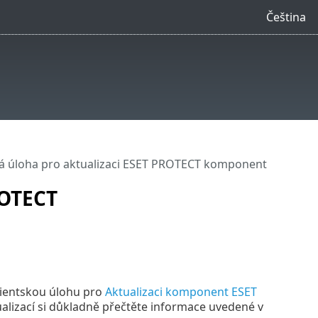
Čeština
ká úloha pro aktualizaci ESET PROTECT komponent
ROTECT
lientskou úlohu pro
Aktualizaci komponent ESET
alizací si důkladně přečtěte informace uvedené v