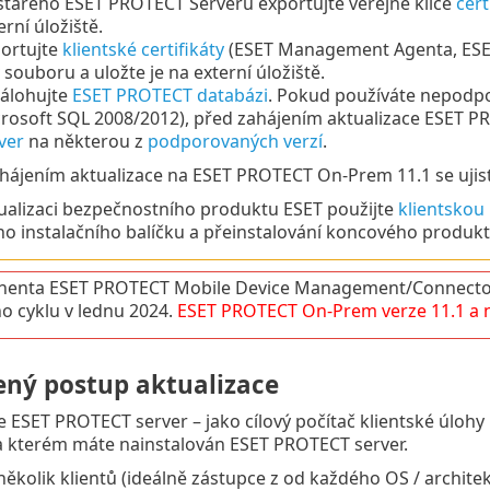
starého ESET PROTECT Serveru exportujte veřejné klíče
cert
erní úložiště.
ortujte
klientské certifikáty
(ESET Management Agenta, ESET
souboru a uložte je na externí úložiště.
álohujte
ESET PROTECT databázi
. Pokud používáte nepodp
rosoft SQL 2008/2012), před zahájením aktualizace ESET 
ver
na některou z
podporovaných verzí
.
hájením aktualizace na ESET PROTECT On-Prem 11.1 se ujist
ualizaci bezpečnostního produktu ESET použijte
klientskou 
ho instalačního balíčku a přeinstalování koncového produkt
enta ESET PROTECT Mobile Device Management/Connector
ho cyklu v lednu 2024.
ESET PROTECT
On-Prem
verze
11.1
a 
ný postup aktualizace
e ESET PROTECT server – jako cílový počítač klientské úlohy
na kterém máte nainstalován ESET PROTECT server.
několik klientů (ideálně zástupce z od každého OS / archite