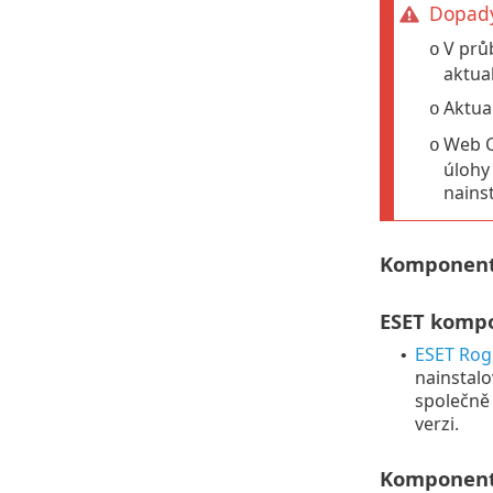
Dopady
V prů
o
aktua
Aktua
o
Web C
o
úlohy
nainst
Komponenty
ESET komp
ESET Rog
•
nainstalo
společně 
verzi.
Komponenty