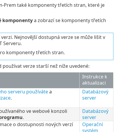
Prem také komponenty třetích stran, které je
é komponenty
a zobrazí se komponenty třetích
verzi. Nejnovější dostupná verze se může lišit v
T Serveru.
pro komponenty třetích stran.
oužívat verze starší než níže uvedené:
Instrukce k
aktualizaci
ého serveru používáte
a
Databázový
izace
.
server
používaného ve webové konzoli
Databázový
programu
.
server
mace o dostupnosti nových verzí
Operační
systém