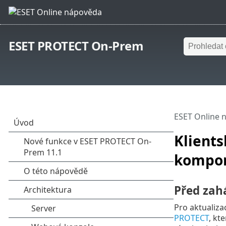
ESET PROTECT On-Prem
ESET Online 
Klients
kompo
Před zah
Pro aktualiza
PROTECT
, kt