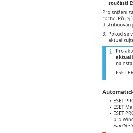
součástí 
Pro snížení za
cache. Při je
distribuován p
3.
Pokud se v
aktualizujt
Pro akt
aktuali
nainsta
ESET P
Automatick
ESET PR
•
ESET Ma
•
ESET PRO
•
pro Wind
/var/lib