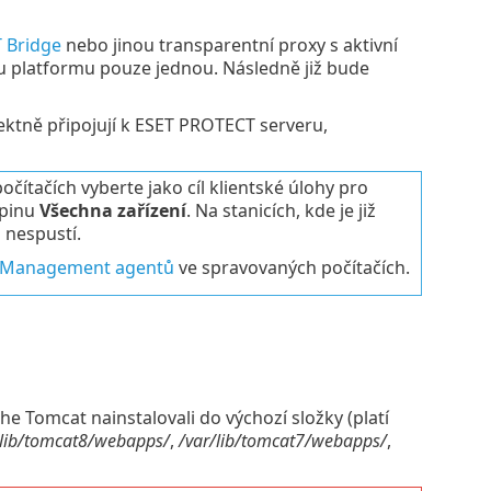
 Bridge
nebo jinou transparentní proxy s aktivní
dou platformu pouze jednou. Následně již bude
ktně připojují k ESET PROTECT serveru,
ítačích vyberte jako cíl klientské úlohy pro
upinu
Všechna zařízení
. Na stanicích, kde je již
 nespustí.
T Management agentů
ve spravovaných počítačích.
 Tomcat nainstalovali do výchozí složky (platí
/lib/tomcat8/webapps/
,
/var/lib/tomcat7/webapps/
,