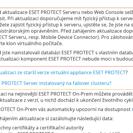
 aktualizace ESET PROTECT Serveru nebo Web Console selž
ásit. Při aktualizaci doporučujeme mít fyzický přístup k se
te zajistit fyzický přístup k serveru, ujistěte se, že jste n
istrátorským oprávněním. Před zahájením aktualizace do
CT Serveru, resp. Mobile Device Connector). Pro zálohování
te klon virtuálního počítače.
 jste nainstalovali databázi ESET PROTECT s vlastním data
ktualizaci komponent ESET PROTECT nebude moci v budoucn
ualizaci ze starší verze virtuální appliance ESET PROTECT
?
PROTECT Server instalovaný na failover clusteru?
zaci na nejnovější ESET PROTECT On-Prem můžete provádět 
ktualizace z verzí, u nichž dochází k ukončení životního cyk
ROTECT On-Prem vás automaticky upozorní na dostupnost
hájením aktualizace si zazálohujte následující data:
chny certifikáty a certifikační autority