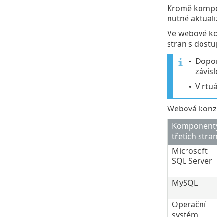
Kromě kompon
nutné aktuali
Ve webové ko
stran s dostu
Doporu
•
závis
Virtu
•
Webová konzo
Komponent
třetích stran
Microsoft
SQL Server
MySQL
Operační
systém