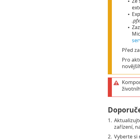
Ze 
•
ext
Exp
•
.pfx
Zaz
•
Mic
ser
Před za
Pro akt
novější
Kompon
životní
Doporuče
1.
Aktualizujt
zařízení, 
2.
Vyberte si 