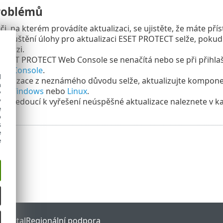
roblémů
či, na kterém provádíte aktualizaci, se ujistěte, že máte pří
spuštění úlohy pro aktualizaci ESET PROTECT selže, pokud
 verzi.
ESET PROTECT Web Console se nenačítá nebo se při přihlaš
Web Console
.
d
ualizace z neznámého důvodu selže, aktualizujte komponent
h
ro
Windows
nebo
Linux
.
y
y
icie vedoucí k vyřešení neúspěšné aktualizace naleznete v 
e
o
s
e
e
 Portal
Regionální podpora