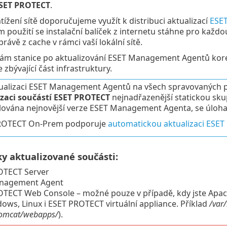
ESET PROTECT
.
tížení sítě doporučujeme využít k distribuci aktualizací
ESET
jím použití se instalační balíček z internetu stáhne pro kaž
rávě z cache v rámci vaší lokální sítě.
ám stanice po aktualizování ESET Management Agentů kore
e zbývající část infrastruktury.
ualizaci ESET Management Agentů na všech spravovaných poč
zaci součástí ESET PROTECT
nejnadřazenější statickou sk
lována nejnovější verze ESET Management Agenta, se úloha
ROTECT On-Prem podporuje
automatickou aktualizaci ESE
y aktualizované součásti:
OTECT Server
nagement Agent
TECT Web Console – možné pouze v případě, kdy jste Apache
ows, Linux i ESET PROTECT virtuální appliance. Příklad
/var
/tomcat/webapps/
).