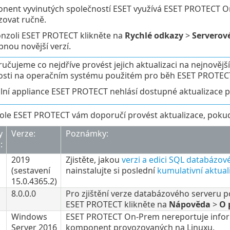
ent vyvinutých společností ESET využívá ESET PROTECT On-
zovat ručně.
nzoli ESET PROTECT klikněte na
Rychlé odkazy
>
Serverov
pnou novější verzí.
čujeme co nejdříve provést jejich aktualizaci na nejnovější 
losti na operačním systému použitém pro běh ESET PROTEC
ální appliance ESET PROTECT nehlásí dostupné aktualizace 
le ESET PROTECT vám doporučí provést aktualizace, pokud p
y
Verze:
Poznámky:
:
2019
Zjistěte, jakou
verzi a edici SQL databázov
(sestavení
nainstalujte si poslední
kumulativní aktual
15.0.4365.2
)
8.0.0.0
Pro zjištění verze databázového serveru 
ESET PROTECT klikněte na
Nápověda
>
O 
Windows
ESET PROTECT On-Prem nereportuje infor
Server 2016
komponent provozovaných na Linuxu.