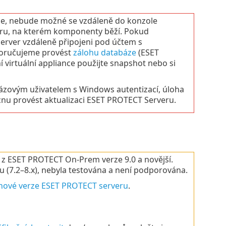
e, nebude možné se vzdáleně do konzole
rveru, na kterém komponenty běží. Pokud
a server vzdáleně připojeni pod účtem s
poručujeme provést
zálohu databáze
(ESET
 virtuální appliance použijte snapshot nebo si
bázovým uživatelem s Windows autentizací, úloha
u provést aktualizaci ESET PROTECT Serveru.
z ESET PROTECT On-Prem verze 9.0 a novější.
lu (7.2–8.x), nebyla testována a není podporována.
nové verze ESET PROTECT serveru
.