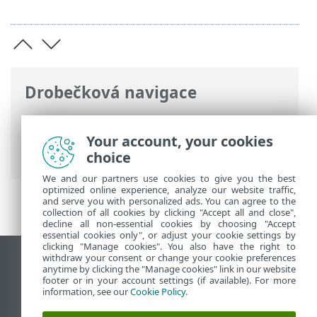
Drobečková navigace
ESET Online nápověda
>
ESET PROTECT
On-Prem
>
Úvod
>
Architektura
> ESET
Your account, your cookies
Rogue Detection Sensor
choice
We and our partners use cookies to give you the best
optimized online experience, analyze our website traffic,
and serve you with personalized ads. You can agree to the
collection of all cookies by clicking "Accept all and close",
decline all non-essential cookies by choosing "Accept
essential cookies only", or adjust your cookie settings by
clicking "Manage cookies". You also have the right to
withdraw your consent or change your cookie preferences
Zobrazit verzi pro počítač
anytime by clicking the "Manage cookies" link in our website
footer or in your account settings (if available). For more
End of Life
information, see our
Cookie Policy
.
ESET Databáze znalostí