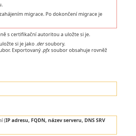
u.
zahájením migrace. Po dokončení migrace je
s certifikační autoritou a uložte si je.
uložte si je jako
.der
soubory.
ubor. Exportovaný
.pfx
soubor obsahuje rovněž
í (
IP adresu, FQDN, název serveru, DNS SRV