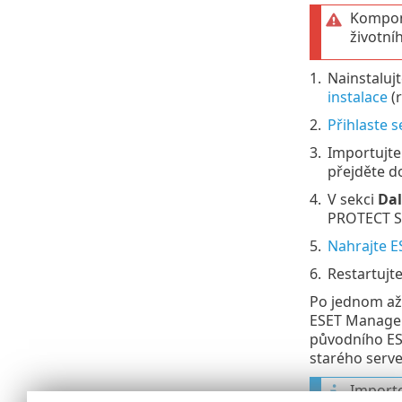
Kompon
životní
1.
Nainstaluj
instalace
(r
2.
Přihlaste s
3.
Importujte
přejděte d
4.
V sekci
Dal
PROTECT S
5.
Nahrajte E
6.
Restartujt
Po jednom a
ESET Manageme
původního ESE
starého serve
Importo