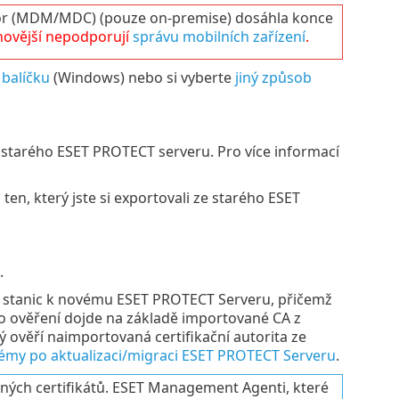
 (MDM/MDC) (pouze on-premise) dosáhla konce
novější nepodporují
správu mobilních zařízení
.
 balíčku
(Windows) nebo si vyberte
jiný způsob
e starého ESET PROTECT serveru. Pro více informací
en, který jste si exportovali ze starého ESET
.
ní stanic k novému ESET PROTECT Serveru, přičemž
o ověření dojde na základě importované CA z
ý ověří naimportovaná certifikační autorita ze
émy po aktualizaci/migraci ESET PROTECT Serveru
.
aných certifikátů. ESET Management Agenti, které