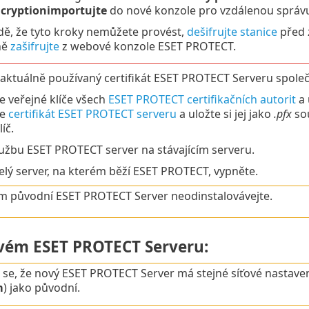
cryptionimportujte
do nové konzole pro vzdálenou správ
dě, že tyto kroky nemůžete provést,
dešifrujte stanice
před 
ně
zašifrujte
z webové konzole ESET PROTECT.
aktuálně používaný certifikát ESET PROTECT Serveru společně 
e veřejné klíče všech
ESET PROTECT certifikačních autorit
a 
te
certifikát ESET PROTECT serveru
a uložte si jej jako
.pfx
so
líč.
lužbu ESET PROTECT server na stávajícím serveru.
elý server, na kterém běží ESET PROTECT, vypněte.
m původní ESET PROTECT Server neodinstalovávejte.
ovém ESET PROTECT Serveru:
e se, že nový ESET PROTECT Server má stejné síťové nastaven
m
) jako původní.