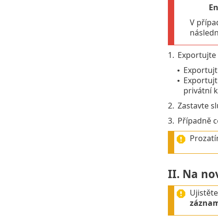
En
V přípa
násled
1.
Exportujte 
Exportujt
•
Exportuj
•
privátní k
2.
Zastavte s
3.
Případně c
Prozatí
II. Na n
Ujistět
zázna