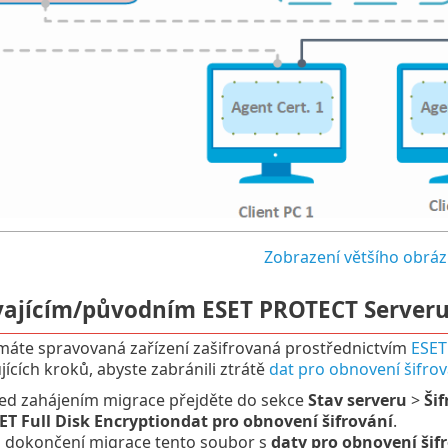
Zobrazení většího obrá
ávajícím/původním ESET PROTECT Serveru
áte spravovaná zařízení zašifrovaná prostřednictvím
ESET
jících kroků, abyste zabránili ztrátě
dat pro obnovení šifrov
ed zahájením migrace přejděte do sekce
Stav serveru
>
Šif
ET Full Disk Encryptiondat pro obnovení šifrování
.
 dokončení migrace tento soubor s
daty pro obnovení šif