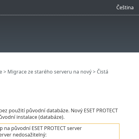
Čeština
e
>
Migrace ze starého serveru na nový
> Čistá
T bez použití původní databáze. Nový ESET PROTECT
vodní instalace (databáze).
tup na původní ESET PROTECT server
erver nedosažitelný: