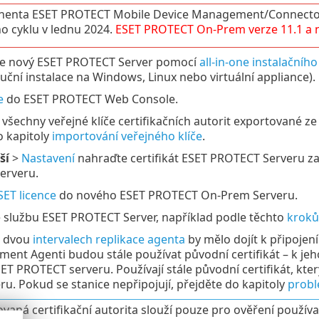
enta ESET PROTECT Mobile Device Management/Connector
ho cyklu v lednu 2024.
ESET PROTECT
On-Prem
verze
11.1
a 
te nový ESET PROTECT Server pomocí
all-in-one instalačního
uční instalace na Windows, Linux nebo virtuální appliance).
e
do ESET PROTECT Web Console.
 všechny veřejné klíče certifikačních autorit exportované z
o kapitoly
importování veřejného klíče
.
ší
>
Nastavení
nahraďte certifikát ESET PROTECT Serveru za t
erveru.
SET licence
do nového ESET PROTECT On-Prem Serveru.
e službu ESET PROTECT Server, například podle těchto
kroků
ž dvou
intervalech replikace agenta
by mělo dojít k připoje
nt Agenti budou stále používat původní certifikát – k jeh
T PROTECT serveru. Používají stále původní certifikát, kter
ru. Pokud se stanice nepřipojují, přejděte do kapitoly
probl
vaná certifikační autorita slouží pouze pro ověření použív