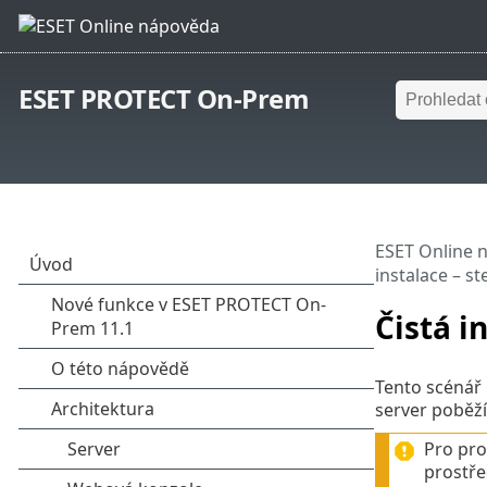
ESET PROTECT On-Prem
ESET Online 
instalace – st
Čistá i
Tento scénář 
server poběž
Pro pro
prostře