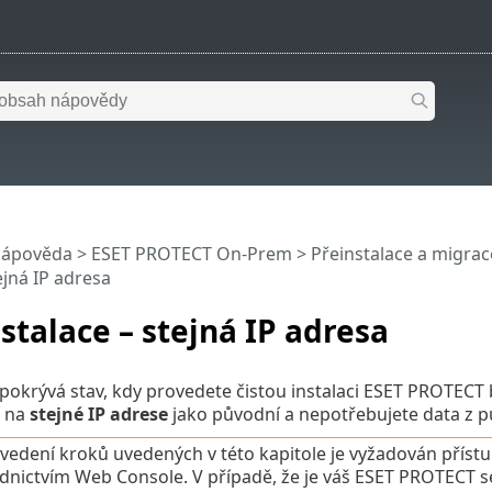
nápověda
>
ESET PROTECT On-Prem
>
Přeinstalace a migrac
ejná IP adresa
nstalace – stejná IP adresa
pokrývá stav, kdy provedete čistou instalaci ESET PROTEC
í na
stejné IP adrese
jako původní a nepotřebujete data z pů
vedení kroků uvedených v této kapitole je vyžadován přís
dnictvím Web Console. V případě, že je váš ESET PROTECT s