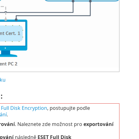
zku
:
 Full Disk Encryption
, postupujte podle
ání
.
rování
. Naleznete zde možnost pro
exportování
rování
následně
ESET Full Disk