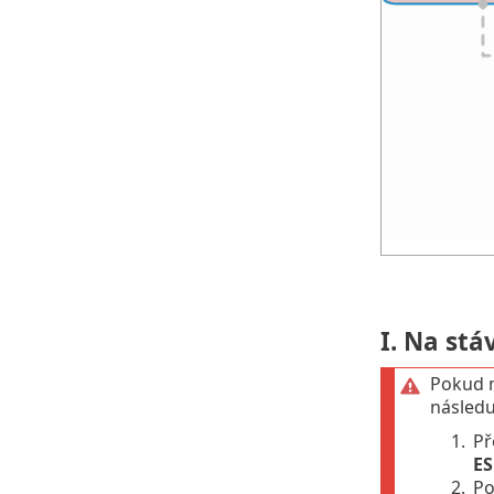
I. Na st
Pokud m
následu
1.
Př
ES
2.
Po