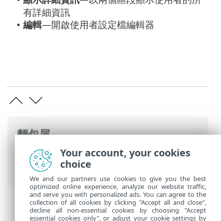
有詳細資訊
編輯
—開啟使用者設定檔編輯器
•
麵包屑
Your account, your cookies
ESET 線上說明
>
ESET PROTECT Hub
>
使用
choice
ESET PROTECT Hub
> 使用者
We and our partners use cookies to give you the best
optimized online experience, analyze our website traffic,
and serve you with personalized ads. You can agree to the
collection of all cookies by clicking "Accept all and close",
decline all non-essential cookies by choosing "Accept
essential cookies only", or adjust your cookie settings by