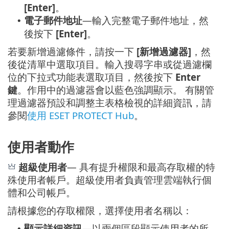
[Enter]
。
電子郵件地址
—輸入完整電子郵件地址，然
•
後按下
[Enter]
。
若要新增過濾條件，請按一下
[新增過濾器]
，然
後從清單中選取項目。輸入搜尋字串或從過濾欄
位的下拉式功能表選取項目，然後按下
Enter
鍵
。作用中的過濾器會以藍色強調顯示。 有關管
理過濾器預設和調整主表格檢視的詳細資訊，請
參閱
使用 ESET PROTECT Hub
。
使用者動作
超級使用者
— 具有提升權限和最高存取權的特
殊使用者帳戶。超級使用者負責管理雲端執行個
體和公司帳戶。
請根據您的存取權限，選擇使用者名稱以：
顯示詳細資訊
—以兩個區段顯示使用者的所
•