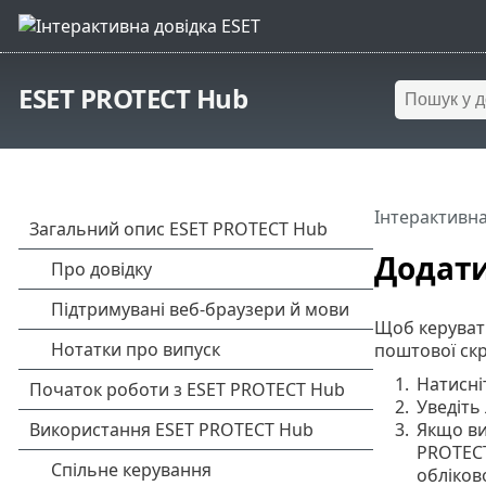
ESET PROTECT Hub
Інтерактивна
Додати
Щоб керувати
поштової скр
1.
Натисн
2.
Уведіть
3.
Якщо ви
PROTECT
обліков