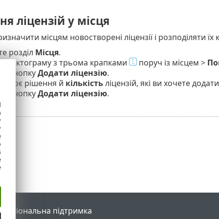
я ліцензій у місця
изначити місцям новостворені ліцензії і розподіляти їх 
те розділ
Місця
.
ть піктограму з трьома крапками
поруч із місцем >
По
ть кнопку
Додати ліцензію
.
ь своє рішення й
кількість
ліцензій, які ви хочете додати
ть кнопку
Додати ліцензію
.
d
h
y
y
e
o
s
e
e
l
Регіональна підтримка