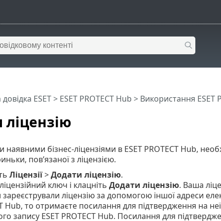
 довідка ESET
>
ESET PROTECT Hub
>
Використання ESET 
 ліцензію
 наявними бізнес-ліцензіями в ESET PROTECT Hub, необх
иньки, пов’язаної з ліцензією.
іть
Ліцензії
>
Додати ліцензію
.
 ліцензійний ключ і клацніть
Додати ліцензію
. Ваша ліце
 зареєстрували ліцензію за допомогою іншої адреси еле
 Hub, то отримаєте посилання для підтвердження на неї.
ого запису ESET PROTECT Hub. Посилання для підтвердже