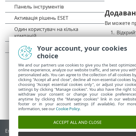
Додаванн
Ви можете пр
1.
Відкрий
2.
Натисні
3.
Натисні
Your account, your cookies
4.
Виберіт
choice
5.
Натисні
We and our partners use cookies to give you the best optimize
online experience, analyze our website traffic, and serve you wit
personalized ads. You can agree to the collection of all cookies b
clicking "Accept all and close", decline all non-essential cookies b
choosing "Accept essential cookies only", or adjust your cooki
settings by clicking "Manage cookies". You also have the right t
withdraw your consent or change your cookie preference
anytime by clicking the "Manage cookies" link in our websit
footer or in your account settings (if available). For mor
information, see our
Cookie Policy
.
ACCEPT ALL AND CLOSE
End of Life
База знань ESET
Форум ESET
ESET Status Porta