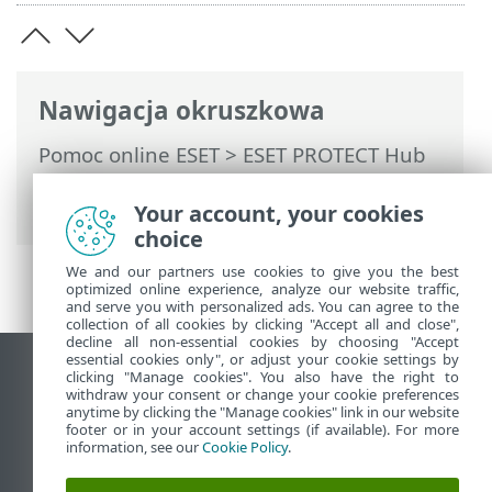
Nawigacja okruszkowa
Pomoc online ESET
>
ESET PROTECT Hub
>
Korzystanie z usługi ESET PROTECT Hub
> Moja firma
Your account, your cookies
choice
We and our partners use cookies to give you the best
optimized online experience, analyze our website traffic,
and serve you with personalized ads. You can agree to the
collection of all cookies by clicking "Accept all and close",
decline all non-essential cookies by choosing "Accept
essential cookies only", or adjust your cookie settings by
Wyświetl witrynę internetową dla
clicking "Manage cookies". You also have the right to
withdraw your consent or change your cookie preferences
komputerów
anytime by clicking the "Manage cookies" link in our website
footer or in your account settings (if available). For more
End of Life
information, see our
Cookie Policy
.
Baza wiedzy ESET
Forum ESET