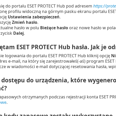
 się do portalu ESET PROTECT Hub pod adresem
https://prot
ikonę profilu widoczną na górnym pasku ekranu portalu ES
opcję
Ustawienia zabezpieczeń
.
pozycję
Zmień hasło
.
ktualne hasło w polu
Bieżące hasło
oraz nowe hasło w pol
przycisk
Dalej
.
ętam ESET PROTECT Hub hasła. Jak je o
ie logowania do portalu ESET PROTECT Hub kliknij opcję
Ni
res e-mail, na który się zarejestrowałeś(-aś) program ESET 
łącze w wiadomości e-mail dotyczącej resetowania hasła, wpis
dostępu do urządzenia, które wygenerow
ać?
apasowych otrzymanych podczas rejestracji konta ESET P
owe
.
e kody zapasowe zostały wykorzystane.