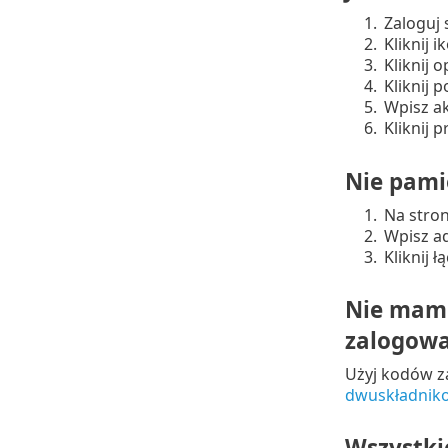
1.
Zaloguj
2.
Kliknij 
3.
Kliknij 
4.
Kliknij 
5.
Wpisz a
6.
Kliknij 
Nie pami
1.
Na stron
2.
Wpisz ad
3.
Kliknij 
Nie mam 
zalogow
Użyj kodów z
dwuskładnik
Wszystki