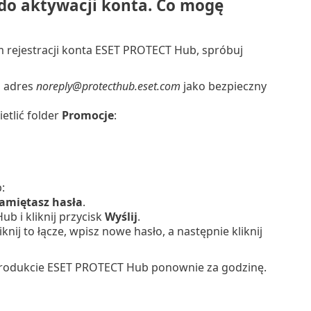
do aktywacji konta. Co mogę
m rejestracji konta ESET PROTECT Hub, spróbuj
z adres
noreply@protecthub.eset.com
jako bezpieczny
etlić folder
Promocje
:
b
:
amiętasz hasła
.
Hub
i kliknij przycisk
Wyślij
.
nij to łącze, wpisz nowe hasło, a następnie kliknij
w produkcie ESET PROTECT Hub ponownie za godzinę.