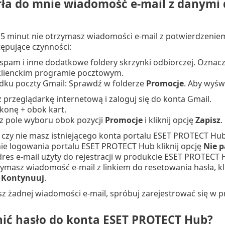
rła do mnie wiadomość e-mail z danymi 
 15 minut nie otrzymasz wiadomości e-mail z potwierdzenie
ępujące czynności:
spam i inne dodatkowe foldery skrzynki odbiorczej. Oznac
klienckim programie pocztowym.
dku poczty Gmail: Sprawdź w folderze
Promocje
. Aby wyświ
 przeglądarkę internetową i zaloguj się do konta Gmail.
 ikonę + obok kart.
z pole wyboru obok pozycji
Promocje
i kliknij opcję
Zapisz
.
czy nie masz istniejącego konta portalu
ESET PROTECT Hu
nie logowania portalu
ESET PROTECT Hub
kliknij opcję
Nie p
res e-mail użyty do rejestracji w produkcie
ESET PROTECT 
rzymasz wiadomość e-mail z linkiem do resetowania hasła, klik
k
Kontynuuj
.
zisz żadnej wiadomości e-mail, spróbuj zarejestrować się 
nić hasło do konta ESET PROTECT Hub?