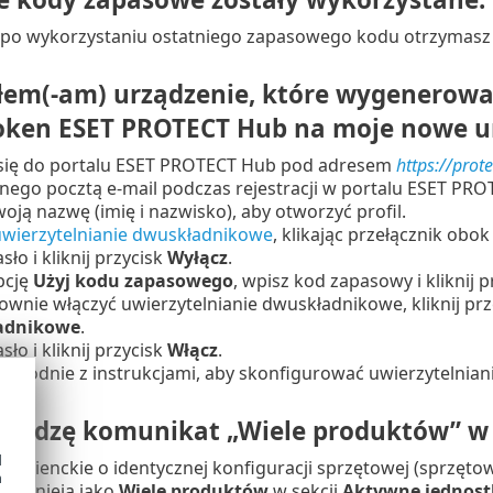
 po wykorzystaniu ostatniego zapasowego kodu otrzymasz
em(-am) urządzenie, które wygenerował
oken ESET PROTECT Hub na moje nowe u
 się do portalu ESET PROTECT Hub pod adresem
https://prot
ego pocztą e-mail podczas rejestracji w portalu ESET PRO
swoją nazwę (imię i nazwisko), aby otworzyć profil.
wierzytelnianie dwuskładnikowe
, klikając przełącznik obok
sło i kliknij przycisk
Wyłącz
.
opcję
Użyj kodu zapasowego
, wpisz kod zapasowy i kliknij 
wnie włączyć uwierzytelnianie dwuskładnikowe, kliknij prz
adnikowe
.
sło i kliknij przycisk
Włącz
.
 zgodnie z instrukcjami, aby skonfigurować uwierzytelnia
 widzę komunikat „Wiele produktów” w 
d
 klienckie o identycznej konfiguracji sprzętowej (sprzętow
h
, widnieją jako
Wiele produktów
w sekcji
Aktywne jednost