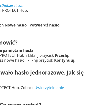
ecthub.eset.com
.
ET PROTECT Hub.
ach
Nowe hasło
i
Potwierdź hasło
.
dnowić?
e pamiętam hasła
.
PROTECT Hub, i kliknij przycisk
Prześlij
.
z nowe hasło i kliknij przycisk
Kontynuuj
.
ało hasło jednorazowe. Jak się
ROTECT Hub. Zobacz
Uwierzytelnianie
 Co mam zrobić?