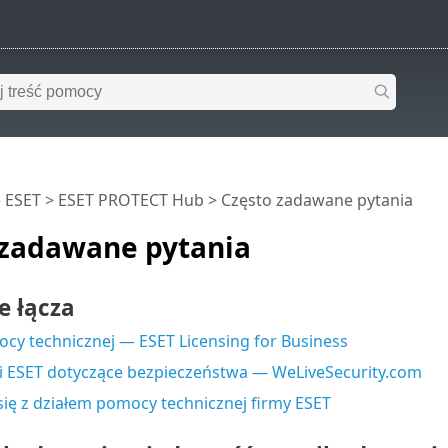
 ESET
>
ESET PROTECT Hub
>
Często zadawane pytania
 zadawane pytania
e łącza
y technicznej — ESET Licensing for Business
 ESET dotyczące bezpieczeństwa — WeLiveSecurity.com
się z działem pomocy technicznej firmy ESET