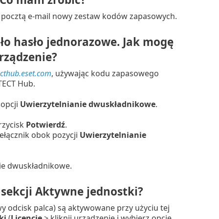
 pocztą e-mail nowy zestaw kodów zapasowych.
o hasło jednorazowe. Jak mogę
rządzenie?
ecthub.eset.com
, używając kodu zapasowego
TECT Hub.
 opcji
Uwierzytelnianie dwuskładnikowe
.
przycisk
Potwierdź
.
ełącznik obok pozycji
Uwierzytelnianie
nie dwuskładnikowe.
sekcji Aktywne jednostki?
y odcisk palca) są aktywowane przy użyciu tej
ki
(
Licencje
> kliknij urządzenie i wybierz opcję