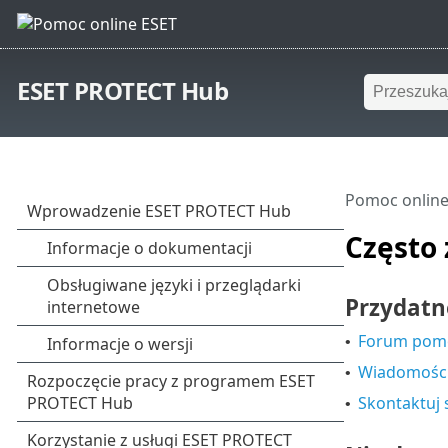
ESET PROTECT Hub
Pomoc online
Często
Przydatn
Forum pomoc
•
Wiadomości
•
Skontaktuj 
•