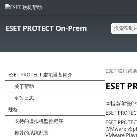
ESET PROTECT On-Prem
ESET 联机帮
ESET 
本指南详细介绍了
ESET PRO
ESET PRO
(VMware v
VMware Pla