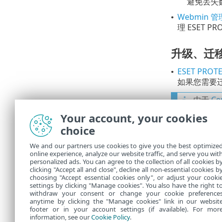
避免丢失
Webmin 
•
理 ESET 
升级、迁
ESET PROT
•
如果您需要迁移
由于
C
版本
Your account, your cookies
•
ES
choice
请
•
We and our partners use cookies to give you the best optimize
online experience, analyze our website traffic, and serve you wit
ESET PR
•
personalized ads. You can agree to the collection of all cookies b
ESET PR
clicking "Accept all and close", decline all non-essential cookies b
choosing "Accept essential cookies only", or adjust your cooki
settings by clicking "Manage cookies". You also have the right t
withdraw your consent or change your cookie preference
anytime by clicking the "Manage cookies" link in our websit
footer or in your account settings (if available). For mor
information, see our
Cookie Policy
.