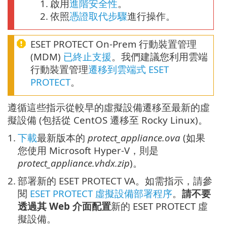
1.
啟用
進階安全性
。
2.
依照
憑證取代步驟
進行操作。
ESET PROTECT On-Prem 行動裝置管理
(MDM)
已終止支援
。我們建議您利用雲端
行動裝置管理
遷移到雲端式 ESET
PROTECT
。
遵循這些指示從較早的虛擬設備遷移至最新的虛
擬設備 (包括從 CentOS 遷移至 Rocky Linux)。
1.
下載
最新版本的
protect_appliance.ova
(如果
您使用 Microsoft Hyper-V，則是
protect_appliance.vhdx.zip
)。
2.
部署新的 ESET PROTECT VA。如需指示，請參
閱
ESET PROTECT 虛擬設備部署程序
。
請不要
透過其 Web 介面配置
新的 ESET PROTECT 虛
擬設備。