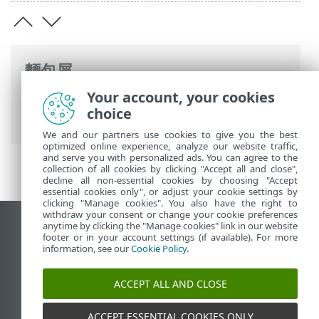
麵包屑
Your account, your cookies
ESET 線上說明
>
ESET PROTECT On-Prem
>
choice
ESET PROTECT VA 升級/遷移
We and our partners use cookies to give you the best
optimized online experience, analyze our website traffic,
and serve you with personalized ads. You can agree to the
collection of all cookies by clicking "Accept all and close",
decline all non-essential cookies by choosing "Accept
essential cookies only", or adjust your cookie settings by
clicking "Manage cookies". You also have the right to
withdraw your consent or change your cookie preferences
anytime by clicking the "Manage cookies" link in our website
檢視桌面網站
footer or in your account settings (if available). For more
End of Life
information, see our
Cookie Policy
.
ESET 知識庫
ACCEPT ALL AND CLOSE
ESET 論壇
ESET Status Portal
ACCEPT ESSENTIAL COOKIES ONLY