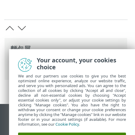
麵包屑
Your account, your cookies
ESET 線上說明
>
ESET PROTECT On-Prem
>
choice
ESET PROTECT VA 災難復原
We and our partners use cookies to give you the best
optimized online experience, analyze our website traffic,
and serve you with personalized ads. You can agree to the
collection of all cookies by clicking "Accept all and close",
decline all non-essential cookies by choosing "Accept
essential cookies only", or adjust your cookie settings by
clicking "Manage cookies". You also have the right to
withdraw your consent or change your cookie preferences
anytime by clicking the "Manage cookies" link in our website
檢視桌面網站
footer or in your account settings (if available). For more
End of Life
information, see our
Cookie Policy
.
ESET 知識庫