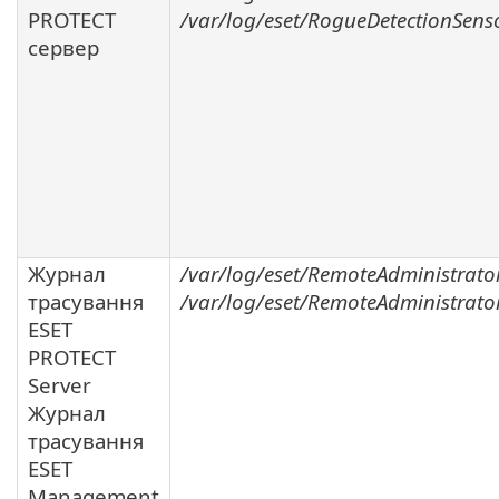
PROTECT
/var/log/eset/RogueDetectionSenso
сервер
Журнал
/var/log/eset/RemoteAdministrator
трасування
/var/log/eset/RemoteAdministrato
ESET
PROTECT
Server
Журнал
трасування
ESET
Management