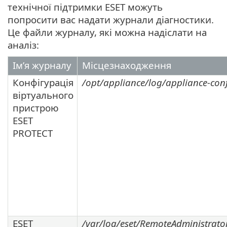
технічної підтримки ESET можуть
попросити вас надати журнали діагностики.
Це файли журналу, які можна надіслати на
аналіз:
Ім’я журналу
Місцезнаходження
Конфігурація
/opt/appliance/log/appliance-conf
віртуального
пристрою
ESET
PROTECT
ESET
/var/log/eset/RemoteAdministrator