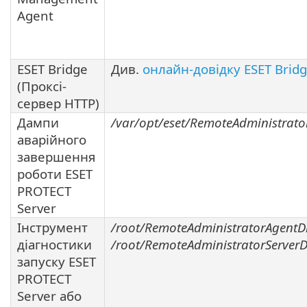
Agent
ESET Bridge
Див.
онлайн-довідку ESET Brid
(Проксі-
сервер HTTP)
Дампи
/var/opt/eset/RemoteAdministrato
аварійного
завершення
роботи ESET
PROTECT
Server
Інструмент
/root/RemoteAdministratorAgentD
діагностики
/root/RemoteAdministratorServer
запуску ESET
PROTECT
Server або