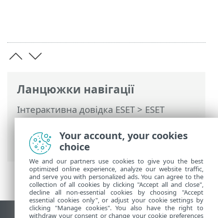
Ланцюжки навігації
Інтерактивна довідка ESET
>
ESET
PROTECT On-Prem
>
Питання й
відповіді
> Перезавантаження консолі
Your account, your cookies
керування віртуальним пристроєм
choice
We and our partners use cookies to give you the best
optimized online experience, analyze our website traffic,
and serve you with personalized ads. You can agree to the
collection of all cookies by clicking "Accept all and close",
decline all non-essential cookies by choosing "Accept
essential cookies only", or adjust your cookie settings by
clicking "Manage cookies". You also have the right to
withdraw your consent or change your cookie preferences