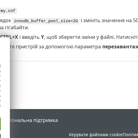
/my.cnf
рядок
і змініть значення на 5
innodb_buffer_pool_size=2G
а гігабайти.
CTRL+X
і введіть
Y
, щоб зберегти зміни у файлі. Натисні
тажте пристрій за допомогою параметра
перезаванта
d
h
y
y
e
o
s
e
e
l
Регіональна підтримка
Керувати файлами cookie
Політи