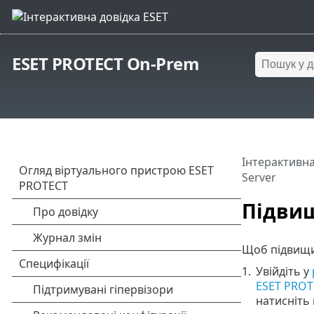
ESET PROTECT On-Prem
Інтерактивна
Server
Підвищ
Щоб підвищит
1.
Увійдіть у
ESET PROT
натисніть