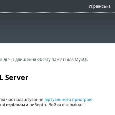
Українська
віді
> Підвищення обсягу пам’яті для MySQL
L Server
 під час налаштування
віртуального пристрою
 зі
стрілками
виберіть Вийти в термінал і