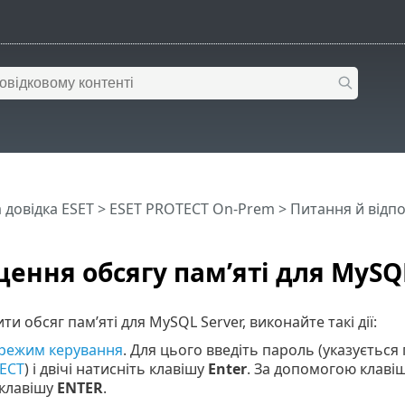
 довідка ESET
>
ESET PROTECT On-Prem
>
Питання й відпо
ення обсягу пам’яті для MySQ
и обсяг пам’яті для MySQL Server, виконайте такі дії:
режим керування
. Для цього введіть пароль (указується
ECT
) і двічі натисніть клавішу
Enter
. За допомогою клавіш
 клавішу
ENTER
.