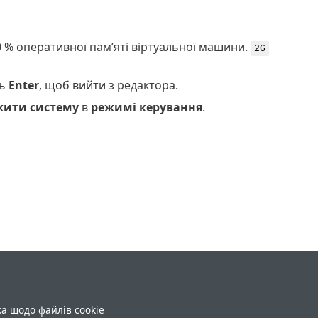
0 % оперативної пам’яті віртуальної машини.
2G
ть
Enter
, щоб вийти з редактора.
жити систему
в
режимі керування
.
ка щодо файлів cookie