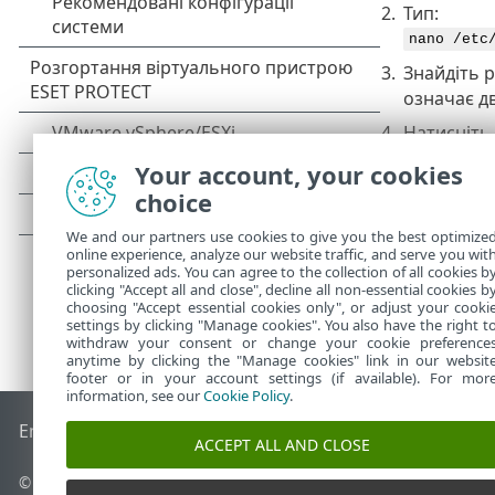
2.
Тип:
nano /etc
3.
Знайдіть 
означає дв
4.
Натисніть
5.
Перезаван
Your account, your cookies
choice
We and our partners use cookies to give you the best optimize
online experience, analyze our website traffic, and serve you wit
personalized ads. You can agree to the collection of all cookies b
clicking "Accept all and close", decline all non-essential cookies b
choosing "Accept essential cookies only", or adjust your cooki
settings by clicking "Manage cookies". You also have the right t
withdraw your consent or change your cookie preference
anytime by clicking the "Manage cookies" link in our websit
footer or in your account settings (if available). For mor
information, see our
Cookie Policy
.
End of Life
База знань ESET
Форум ESET
ESET Status Porta
ACCEPT ALL AND CLOSE
© 1992 - 2026 ESET, spol. s r.o. - Усі права захищено.