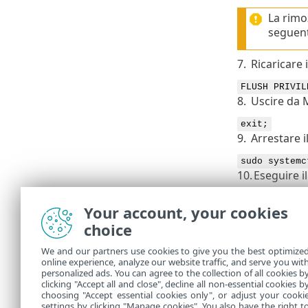
La rimo
seguent
7.
Ricaricare i
FLUSH PRIVIL
8.
Uscire da 
exit;
9.
Arrestare i
sudo systemc
10.
Eseguire i
systemctl un
Your account, your cookies
11.
Avvia MyS
choice
sudo systemc
12.
Riavviare g
We and our partners use cookies to give you the best optimize
online experience, analyze our website traffic, and serve you wit
Quando vien
personalized ads. You can agree to the collection of all cookies b
clicking "Accept all and close", decline all non-essential cookies b
È ora possibi
choosing "Accept essential cookies only", or adjust your cooki
settings by clicking "Manage cookies". You also have the right t