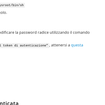
ysroot/bin/sh
olo.
modificare la password radice utilizzando il comando
, attenersi a
questa
l token di autenticazione”
nticata