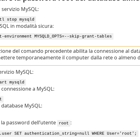
l servizio MySQL:
tl stop mysqld
SQL in modalità sicura:
t-environment MYSQLD_OPTS=--skip-grant-tables
zione del comando precedente abilita la connessione al dat
ettere temporaneamente il computer dalla rete o almeno di 
servizio MySQL:
art mysqld
a connessione a MySQL:
t
il database MySQL:
la password dell’utente
:
root
.user SET authentication_string=null WHERE User='root';