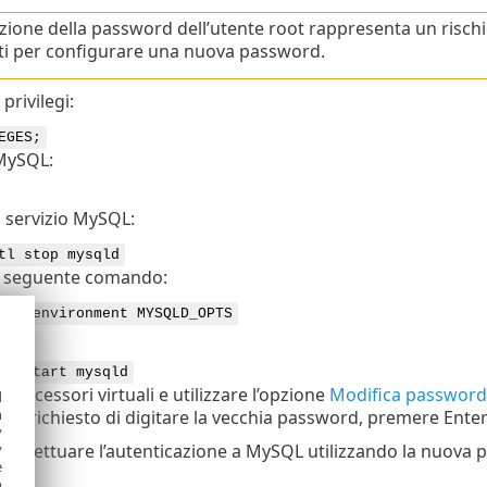
zione della password dell’utente root rappresenta un rischi
i per configurare una nuova password.
 privilegi:
EGES;
MySQL:
l servizio MySQL:
tl stop mysqld
l seguente comando:
set-environment MYSQLD_OPTS
QL:
tl start mysqld
li accessori virtuali e utilizzare l’opzione
Modifica password
d
h
e richiesto di digitare la vecchia password, premere Enter 
y
y
le effettuare l’autenticazione a MySQL utilizzando la nuova
e
o