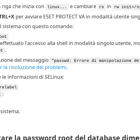
 riga che inizia con
e cambiare
in
linux...
ro
rw init=/s
TRL+X
per avviare ESET PROTECT VA in modalità utente sing
l sistema con questo comando:
oot
ffettuato l'accesso alla shell in modalità singolo utente, 
.
ot
cezione del messaggio
“passwd: Errore di manipolazione de
 la risoluzione dei problemi
.
le informazioni di SELinux:
relabel
:
t
l sistema:
are la password root del database dime