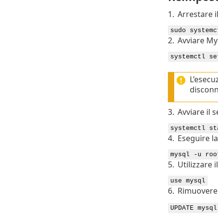
1.
Arrestare i
sudo systemc
2.
Avviare My
systemctl se
L’esecu
disconn
3.
Avviare il 
systemctl st
4.
Eseguire l
mysql -u roo
5.
Utilizzare 
use mysql
6.
Rimuovere 
UPDATE mysql