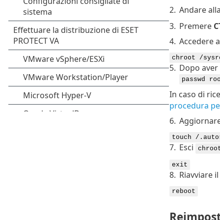
2.
Andare alla
3.
Premere
C
4.
Accedere a
chroot /sysr
5.
Dopo aver e
passwd ro
In caso di ri
procedura per
6.
Aggiornare 
touch /.auto
7.
Esci
chroo
exit
8.
Riavviare i
reboot
Reimpost