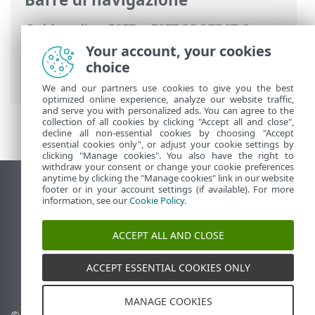
Guida online ESET
>
ESET PROTECT On-
Prem
>
Domande frequenti
>
Your account, your cookies
Configurare la connessione LDAPS a un
choice
dominio
We and our partners use cookies to give you the best
optimized online experience, analyze our website traffic,
and serve you with personalized ads. You can agree to the
collection of all cookies by clicking "Accept all and close",
decline all non-essential cookies by choosing "Accept
essential cookies only", or adjust your cookie settings by
clicking "Manage cookies". You also have the right to
withdraw your consent or change your cookie preferences
anytime by clicking the "Manage cookies" link in our website
Visualizza sito desktop
footer or in your account settings (if available). For more
information, see our
Cookie Policy
.
End of Life
ESET Knowledge Base
ACCEPT ALL AND CLOSE
Forum ESET
ESET Status Portal
ACCEPT ESSENTIAL COOKIES ONLY
Supporto regionale
MANAGE COOKIES