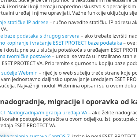
orniku. Sučelje će vam pomoći s tekstualnim naredbama tako 
ak i korisnici koji nemaju napredno iskustvo s operacijski
ualni uređaj i njime upravljati. Važne funkcije uključuju slj
nje statičke IP adrese
– ručno navedite statičku IP adresu a
VA.
je baze podataka s drugog servera
– ako trebate izvršiti n
no kopiranje i vraćanje ESET PROTECT baze podataka
– ove 
e i dostupne su u slučaju poteškoća s uređajem ESET PROT
na tvorničke postavke
– uređaj se vraća u instalirano stanj
ESET PROTECT VA. Pripremite sigurnosnu kopiju baze podat
 sučelje Webmin
– riječ je o web sučelju treće strane koje 
vam jednostavno daljinsko upravljanje uređajem ESET PR
 sučelja. Najvažniji moduli Webmina opisani su u ovom dok
 nadogradnje, migracije i oporavka od k
CT Nadogradnja/migracija uređaja VA
– ako želite nadograd
i korake postupka potražite u ovom odjeljku. Isti postupak s
ređaja ESET PROTECT VA.
teka trajanja sustava CentOS 7
, izdan je novi ESET PROTECT