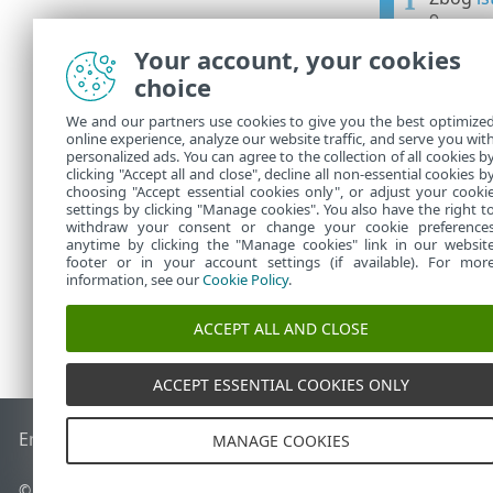
9.
Your account, your cookies
Ver
•
11.
choice
Pog
•
We and our partners use cookies to give you the best optimize
online experience, analyze our website traffic, and serve you wit
ESET PROTEC
•
personalized ads. You can agree to the collection of all cookies b
prestao radi
clicking "Accept all and close", decline all non-essential cookies b
choosing "Accept essential cookies only", or adjust your cooki
settings by clicking "Manage cookies". You also have the right t
withdraw your consent or change your cookie preference
anytime by clicking the "Manage cookies" link in our websit
footer or in your account settings (if available). For mor
information, see our
Cookie Policy
.
ACCEPT ALL AND CLOSE
ACCEPT ESSENTIAL COOKIES ONLY
End of Life
ESET-ova baza znanja
ESET-ov forum
ESET Statu
MANAGE COOKIES
© 1992 - 2026 ESET, spol. s r.o. – Sva prava pridržana.