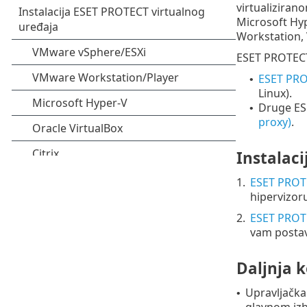
virtualiziran
Microsoft Hyp
Workstation, 
ESET PROTECT 
ESET PRO
•
Linux
).
Druge ES
•
proxy)
.
Instalaci
1.
ESET PROTE
hipervizoru
2.
ESET PROTE
vam postav
Daljnja k
Upravljačk
•