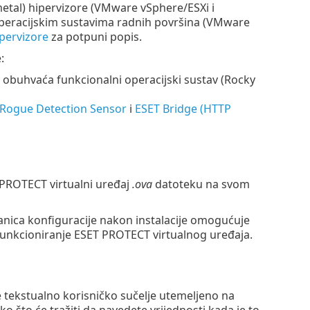
metal) hipervizore (VMware vSphere/ESXi i
u operacijskim sustavima radnih površina (VMware
pervizore
za potpuni popis.
:
obuhvaća funkcionalni operacijski sustav (
Rocky
 Rogue Detection Sensor
i
ESET Bridge (HTTP
T PROTECT virtualni uređaj
.ova
datoteku na svom
anica konfiguracije nakon instalacije omogućuje
o funkcioniranje ESET PROTECT virtualnog uređaja.
 tekstualno korisničko sučelje utemeljeno na