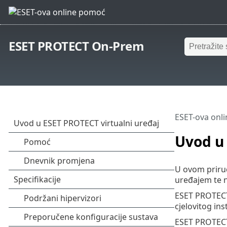
ESET PROTECT On-Prem
ESET-ova onl
Uvod u 
U ovom priruč
uređajem te n
ESET PROTECT 
cjelovitog in
ESET PROTECT 