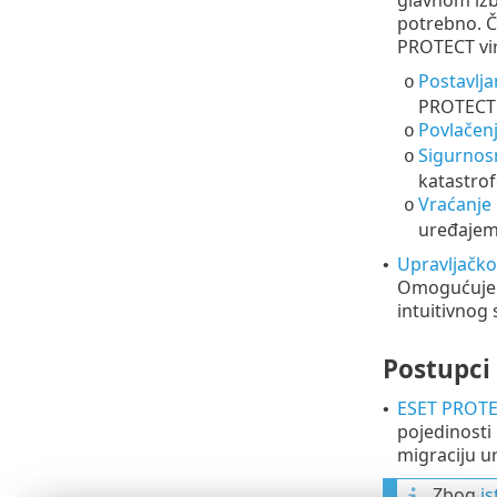
glavnom izb
potrebno. Č
PROTECT virt
Postavlja
o
PROTECT 
Povlačen
o
Sigurnos
o
katastrof
Vraćanje 
o
uređajem 
Upravljačko
•
Omogućuje 
intuitivnog
Postupci
ESET PROTE
•
pojedinosti 
migraciju u
Zbog
is