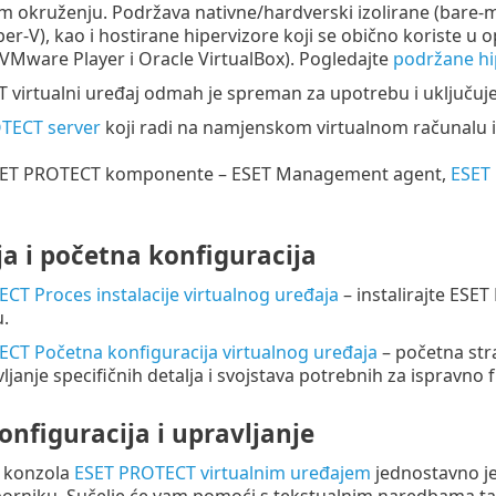
om okruženju. Podržava nativne/hardverski izolirane (bare-
er-V), kao i hostirane hipervizore koji se obično koriste 
VMware Player i Oracle VirtualBox). Pogledajte
podržane hi
virtualni uređaj odmah je spreman za upotrebu i uključuje
TECT server
koji radi na namjenskom virtualnom računalu i 
ET PROTECT komponente – ESET Management agent,
ESET
ja i početna konfiguracija
CT Proces instalacije virtualnog uređaja
– instalirajte ESE
.
CT Početna konfiguracija virtualnog uređaja
– početna str
ljanje specifičnih detalja i svojstava potrebnih za ispravn
onfiguracija i upravljanje
a konzola
ESET PROTECT virtualnim uređajem
jednostavno je