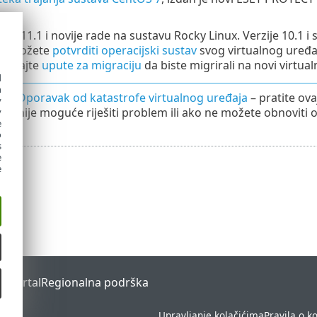
zije 11.1 i novije rade na sustavu Rocky Linux. Verzije 10.1 i
0, možete
potvrditi operacijski sustav
svog virtualnog uređ
ledajte
upute za migraciju
da biste migrirali na novi virtual
d
h
T Oporavak od katastrofe virtualnog uređaja
– pratite ov
y
ti i nije moguće riješiti problem ili ako ne možete obnoviti
y
e
o
s
e
e
s Portal
Regionalna podrška
Upravljanje kolačićima
Pravila o k