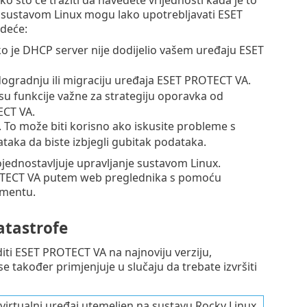
što će tražiti da navedete vrijednosti kada je to
m sustavom Linux mogu lako upotrebljavati ESET
edeće:
ko je DHCP server nije dodijelio vašem uređaju ESET
adogradnju ili migraciju uređaja ESET PROTECT VA.
su funkcije važne za strategiju oporavka od
ECT VA.
e. To može biti korisno ako iskusite probleme s
aka da biste izbjegli gubitak podataka.
pojednostavljuje upravljanje sustavom Linux.
OTECT VA putem web preglednika s pomoću
umentu.
atastrofe
iti ESET PROTECT VA na najnoviju verziju,
e također primjenjuje u slučaju da trebate izvršiti
 virtualni uređaj utemeljen na sustavu Rocky Linux