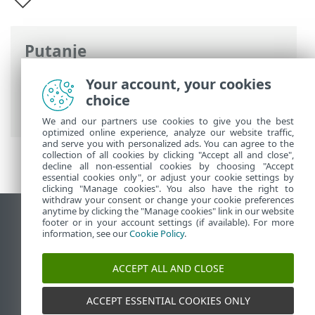
Putanje
ESET-ova online pomoć
>
ESET PROTECT
Your account, your cookies
On-Prem
>
Uvod u ESET PROTECT
choice
virtualni uređaj
We and our partners use cookies to give you the best
optimized online experience, analyze our website traffic,
and serve you with personalized ads. You can agree to the
collection of all cookies by clicking "Accept all and close",
decline all non-essential cookies by choosing "Accept
essential cookies only", or adjust your cookie settings by
clicking "Manage cookies". You also have the right to
withdraw your consent or change your cookie preferences
anytime by clicking the "Manage cookies" link in our website
Prikaži stranicu za radnu površinu
footer or in your account settings (if available). For more
information, see our
Cookie Policy
.
End of Life
ESET-ova baza znanja
ACCEPT ALL AND CLOSE
ESET-ov forum
ESET Status Portal
ACCEPT ESSENTIAL COOKIES ONLY
Regionalna podrška