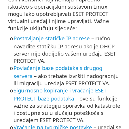
iskustvo s operacijskim sustavom Linux
mogu lako upotrebljavati ESET PROTECT
virtualni uređaj i njime upravljati. Važne
funkcije uključuju sljedeće:
Postavljanje statičke IP adrese
– ručno
o
navedite statičku IP adresu ako je DHCP
server nije dodijelio vašem uređaju ESET
PROTECT VA.
Povlačenje baze podataka s drugog
o
servera
– ako trebate izvršiti nadogradnju
ili migraciju uređaja ESET PROTECT VA.
Sigurnosno kopiranje i vraćanje ESET
o
PROTECT baze podataka
– ove su funkcije
važne za strategiju oporavka od katastrofe
i dostupne su u slučaju poteškoća s
uređajem ESET PROTECT VA.
Vraćanje na tvorničke postavke
– uređaj se
o