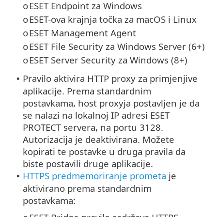
ESET Endpoint za Windows
o
ESET-ova krajnja točka za macOS i Linux
o
ESET Management Agent
o
ESET File Security za Windows Server (6+)
o
ESET Server Security za Windows (8+)
o
Pravilo aktivira HTTP proxy za primjenjive
•
aplikacije. Prema standardnim
postavkama, host proxyja postavljen je da
se nalazi na lokalnoj IP adresi ESET
PROTECT servera, na portu 3128.
Autorizacija je deaktivirana. Možete
kopirati te postavke u druga pravila da
biste postavili druge aplikacije.
HTTPS predmemoriranje prometa
je
•
aktivirano prema standardnim
postavkama: