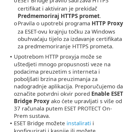
ESET Bridge pravilo sadržava HTTPS
o
certifikat i aktiviran je prekidač
Predmemoriraj HTTPS promet
.
Pravila o upotrebi programa
HTTP Proxy
o
za ESET-ovu krajnju točku za Windows
obuhvaćaju tijelo za izdavanje certifikata
za predmemoriranje HTTPS prometa.
Upotrebom HTTP proxyja može se
•
uštedjeti mnogo propusnosti veze na
podacima preuzetim s interneta i
poboljšati brzina preuzimanja za
nadogradnje aplikacija. Preporučujemo da
označite potvrdni okvir pored
Enable ESET
Bridge Proxy
ako ćete upravljati s više od
37 računala putem ESET PROTECT On-
Prem sustava.
ESET Bridge možete
instalirati
i
•
konfigurirati i kasnije ili možete