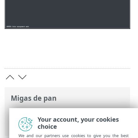
Migas de pan
Ayuda en línea de ESET
>
ESET PROTECT
On-Prem
>
Implementación del aparato
Your account, your cookies
virtual de ESET PROTECT
> Citrix
choice
We and our partners use cookies to give you the best