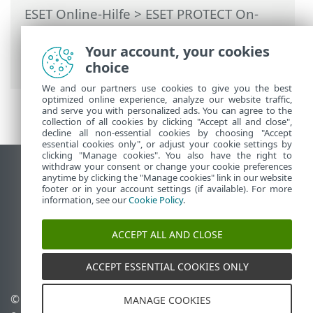
ESET Online-Hilfe
>
ESET PROTECT On-
Prem
>
ESET PROTECT VA verwenden
>
Management-Konsole der ESET PROTECT
Your account, your cookies
VA
> VM-Passwort ändern
choice
We and our partners use cookies to give you the best
optimized online experience, analyze our website traffic,
and serve you with personalized ads. You can agree to the
collection of all cookies by clicking "Accept all and close",
decline all non-essential cookies by choosing "Accept
essential cookies only", or adjust your cookie settings by
clicking "Manage cookies". You also have the right to
withdraw your consent or change your cookie preferences
Desktop-Site anzeigen
anytime by clicking the "Manage cookies" link in our website
footer or in your account settings (if available). For more
End of Life
information, see our
Cookie Policy
.
ESET Knowledgebase
ESET-Forum
ACCEPT ALL AND CLOSE
ESET Status Portal
Regionaler Support
ACCEPT ESSENTIAL COOKIES ONLY
© 1992 - 2026 ESET, spol. s r.
Cookies verwalten
MANAGE COOKIES