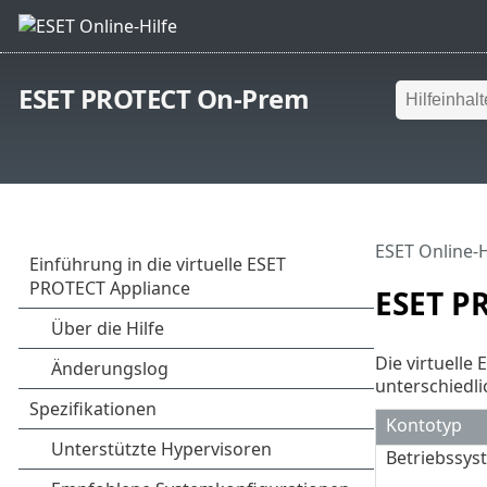
ESET PROTECT On-Prem
ESET Online-H
ESET P
Die virtuell
unterschiedl
Kontotyp
Betriebssys