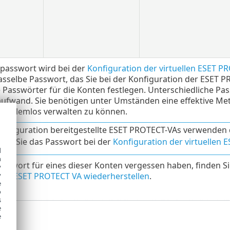
passwort wird bei der
Konfiguration der virtuellen ESET P
selbe Passwort, das Sie bei der Konfiguration der ESET P
 Passwörter für die Konten festlegen. Unterschiedliche Pa
ufwand. Sie benötigen unter Umständen eine effektive Me
roblemlos verwalten zu können.
nfiguration bereitgestellte ESET PROTECT-VAs verwenden
 bis Sie das Passwort bei der
Konfiguration der virtuellen
d
h
 Passwort für eines dieser Konten vergessen haben, finden 
y
 die ESET PROTECT VA wiederherstellen
.
y
e
o
s
e
e