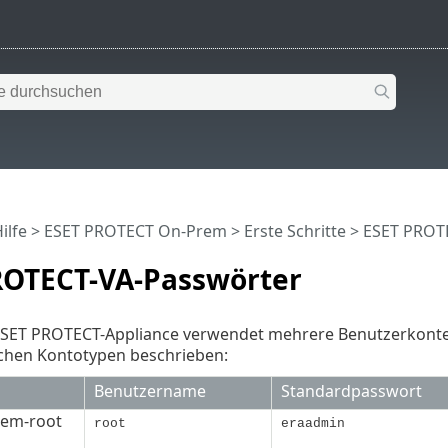
ilfe
>
ESET PROTECT On-Prem
>
Erste Schritte
> ESET PROT
ROTECT-VA-Passwörter
e ESET PROTECT-Appliance verwendet mehrere Benutzerkonten
ichen Kontotypen beschrieben:
Benutzername
Standardpasswort
tem-root
root
eraadmin