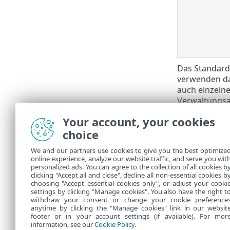
Das Standard
verwenden das
auch einzelne
Verwaltungsa
PROTECT-VA p
Your account, your cookies
Ohne Ko
choice
Konten,
We and our partners use cookies to give you the best optimize
online experience, analyze our website traffic, and serve you wit
Falls Sie ein
personalized ads. You can agree to the collection of all cookies b
Passwort für
clicking "Accept all and close", decline all non-essential cookies b
choosing "Accept essential cookies only", or adjust your cooki
settings by clicking "Manage cookies". You also have the right t
withdraw your consent or change your cookie preference
anytime by clicking the "Manage cookies" link in our websit
footer or in your account settings (if available). For mor
information, see our
Cookie Policy
.