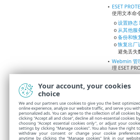
ESET PRO
•
使用文本命令
设置静态 I
o
从其他服
o
备份和恢复 
o
恢复出厂
o
避免丢失
Webmin 
•
理 ESET 
升级、迁
Your account, your cookies
choice
ESET PROT
•
如果您需要迁移
We and our partners use cookies to give you the best optimize
online experience, analyze our website traffic, and serve you wit
ESET PRO
•
personalized ads. You can agree to the collection of all cookies b
PROTECT
clicking "Accept all and close", decline all non-essential cookies b
choosing "Accept essential cookies only", or adjust your cooki
settings by clicking "Manage cookies". You also have the right t
withdraw your consent or change your cookie preference
anytime by clicking the "Manage cookies" link in our websit