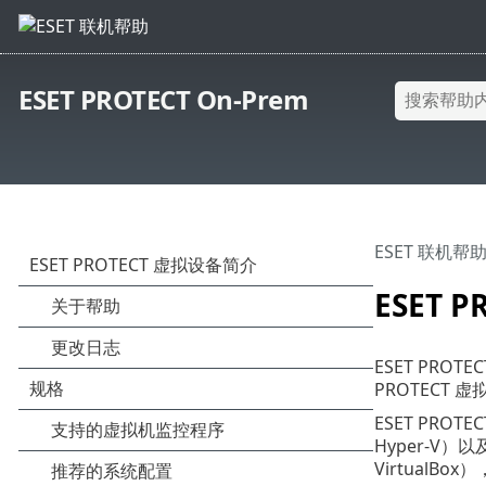
ESET PROTECT On-Prem
ESET 联机帮
ESET 
ESET PROT
PROTECT 
ESET PROT
Hyper-V）以
VirtualBo