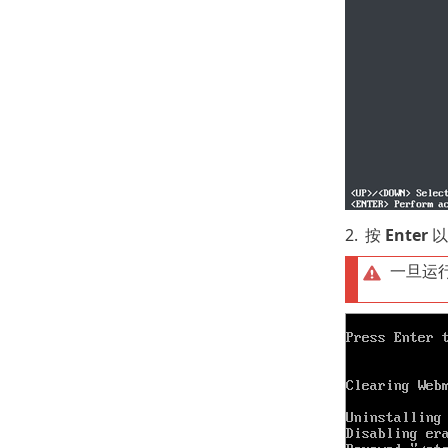
2.
按
Enter
以
一旦运