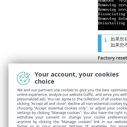
如果您
如果您
Factory rese
重置网络
•
移除 ESE
Your account, your cookies
•
重置 ESE
•
choice
重新启动 ES
We and our partners use cookies to give you the best optimize
online experience, analyze our website traffic, and serve you wit
与 ES
personalized ads. You can agree to the collection of all cookies b
clicking "Accept all and close", decline all non-essential cookies b
choosing "Accept essential cookies only", or adjust your cooki
settings by clicking "Manage cookies". You also have the right t
withdraw your consent or change your cookie preference
anytime by clicking the "Manage cookies" link in our websit
footer or in your account settings (if available). For mor