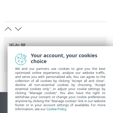
面包屑
Your account, your cookies
ESET 联机帮助
>
ESET PROTECT On-Prem
>
choice
开始使用
We and our partners use cookies to give you the best
optimized online experience, analyze our website traffic,
and serve you with personalized ads. You can agree to the
collection of all cookies by clicking "Accept all and close",
decline all non-essential cookies by choosing "Accept
essential cookies only", or adjust your cookie settings by
clicking "Manage cookies". You also have the right to
withdraw your consent or change your cookie preferences
anytime by clicking the "Manage cookies" link in our website
查看桌面站点
footer or in your account settings (if available). For more
End of Life
information, see our
Cookie Policy
.