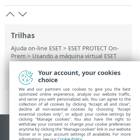
Trilhas
Ajuda on-line ESET
>
ESET PROTECT On-
Prem
>
Usando a máquina virtual ESET
PROTECT
>
Console de gerenciamento de
máquina virtual ESET PROTECT
>
Your account, your cookies
Restaurar banco de dados
choice
We and our partners use cookies to give you the best
optimized online experience, analyze our website traffic,
and serve you with personalized ads. You can agree to the
collection of all cookies by clicking "Accept all and close",
decline all non-essential cookies by choosing "Accept
essential cookies only", or adjust your cookie settings by
clicking "Manage cookies". You also have the right to
withdraw your consent or change your cookie preferences
Ver site para desktop
anytime by clicking the "Manage cookies" link in our website
footer or in your account settings (if available). For more
End of Life
information, see our
Cookie Policy
.