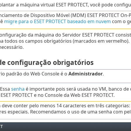
lantar a máquina virtual ESET PROTECT, você pode configur
nciamento de Dispositivo Móvel (MDM) ESET PROTECT On
cê
migre para o ESET PROTECT baseado em nuvem
com o ge
configuração da máquina do Servidor ESET PROTECT consis
ha todos os campos obrigatórios (marcados em vermelho). É
necessário.
e configuração obrigatórios
io padrão do Web Console é o
Administrador
.
 Essa
senha
é importante pois será usada no VM, banco de 
r ESET PROTECT e no Console da Web ESET PROTECT.
 deve conter pelo menos 14 caracteres em três categorias: l
res especiais. Recomendamos o uso de uma senha com pel