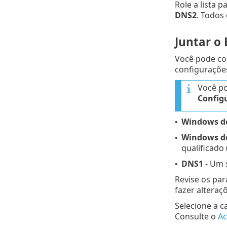
Role a lista 
DNS2
. Todos
Juntar o
Você pode co
configuraçõe
Você p
Config
Windows d
•
Windows do
•
qualificado
DNS1
- Um s
•
Revise os par
fazer alteraç
Selecione a c
Consulte o
Ac