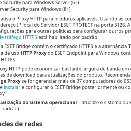
le Security para Windows Server (6+)
rver Security para Windows (8+)
a ativa o Proxy HTTP para produtos aplicáveis. Usando as co
dereço IP local do Servidor ESET PROTECT na porta 3128. A
figurações para outras políticas para configurar outros pr
de tráfego HTTPS
está habilitado por padrão:
ica ESET Bridge contém o certificado HTTPS e a alternância
T
ica de uso
HTTP Proxy
do ESET Endpoint para Windows conté
 HTTPS.
roxy HTTP pode economizar bastante largura de banda em d
des de download para atualizações do produto. Recomenda
dge Proxy
se for gerenciar mais de 37 computadores do E
de
instalar
e configurar o ESET Bridge posteriormente ou co
xy.
ualização do sistema operacional
– atualize o sistema op
r padrão).
ades de redes