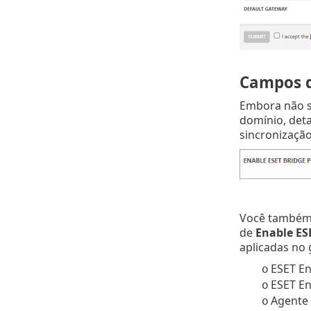
Campos d
Embora não s
domínio, deta
sincronização
Você também 
de
Enable ES
aplicadas no
ESET E
o
ESET En
o
Agente
o