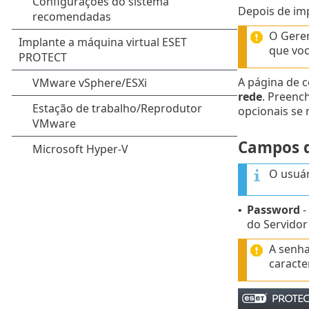
Depois de imp
O Gere
que vo
A página de 
rede
. Preenc
opcionais se 
Campos d
O usuár
Password
-
•
do Servido
A senha
caracte