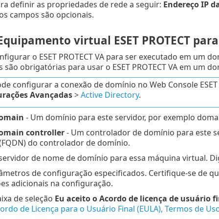
para definir as propriedades de rede a seguir:
Endereço IP d
 os campos são opcionais.
 Equipamento virtual ESET PROTECT para
nfigurar o ESET PROTECT VA para ser executado em um domín
s são obrigatórias para usar o ESET PROTECT VA em um do
ode configurar a conexão de domínio no Web Console ESE
urações Avançadas
>
Active Directory
.
omain
- Um domínio para este servidor, por exemplo doma
main controller
- Um controlador de domínio para este se
 (FQDN) do controlador de domínio.
ervidor de nome de domínio para essa máquina virtual. Di
âmetros de configuração especificados. Certifique-se de que
ões adicionais na configuração.
aixa de seleção
Eu aceito o Acordo de licença de usuário f
ordo de Licença para o Usuário Final (EULA), Termos de Uso