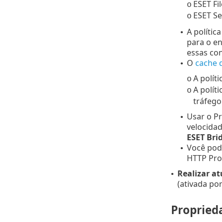
ESET Fi
o
ESET Se
o
A polític
•
para o en
essas con
O
cache 
•
A polít
o
A polít
o
tráfego
Usar o P
•
velocida
ESET Bri
Você po
•
HTTP Pro
Realizar at
•
(ativada po
Propried