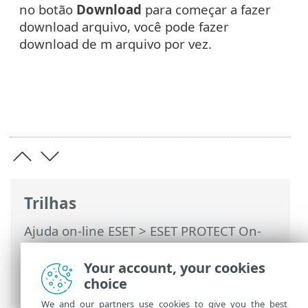
no botão
Download
para começar a fazer
download arquivo, você pode fazer
download de m arquivo por vez.
Trilhas
Ajuda on-line ESET
>
ESET PROTECT On-
Prem
>
Usando a máquina virtual ESET
PROTECT
>
Interface de gerenciamento
Your account, your cookies
Webmin
> Ferramentas
choice
We and our partners use cookies to give you the best