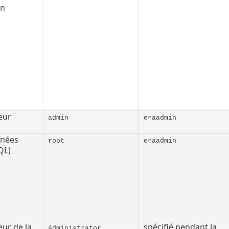
on
eur
admin
eraadmin
nnées
root
eraadmin
QL)
ur de la
spécifié pendant la
Administrator