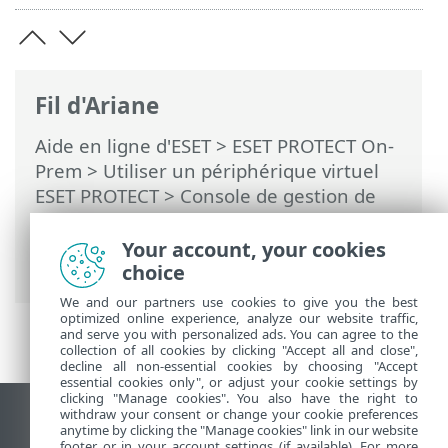
Fil d'Ariane
Aide en ligne d'ESET
>
ESET PROTECT On-
Prem
>
Utiliser un périphérique virtuel
ESET PROTECT
>
Console de gestion de
périphérique virtuel ESET PROTECT
>
Extraire la base de données d'un autre
Your account, your cookies
serveur
choice
We and our partners use cookies to give you the best
optimized online experience, analyze our website traffic,
and serve you with personalized ads. You can agree to the
collection of all cookies by clicking "Accept all and close",
decline all non-essential cookies by choosing "Accept
essential cookies only", or adjust your cookie settings by
clicking "Manage cookies". You also have the right to
withdraw your consent or change your cookie preferences
Afficher le site pour ordinateur de bureau
anytime by clicking the "Manage cookies" link in our website
footer or in your account settings (if available). For more