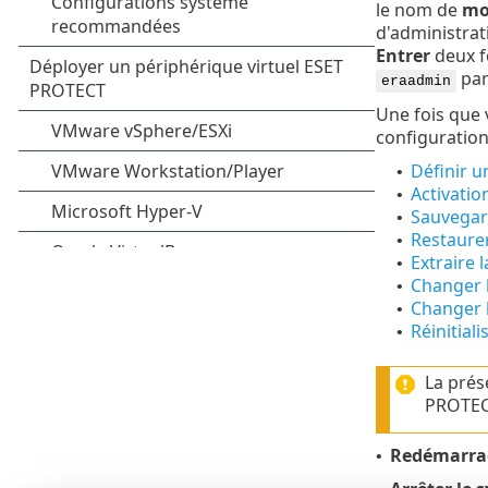
le nom de
mo
d'administrat
Entrer
deux fo
par
eraadmin
Une fois que 
configuration
Définir u
•
Activatio
•
Sauvegar
•
Restaure
•
Extraire 
•
Changer l
•
Changer 
•
Réinitial
•
La prés
PROTEC
Redémarrag
•