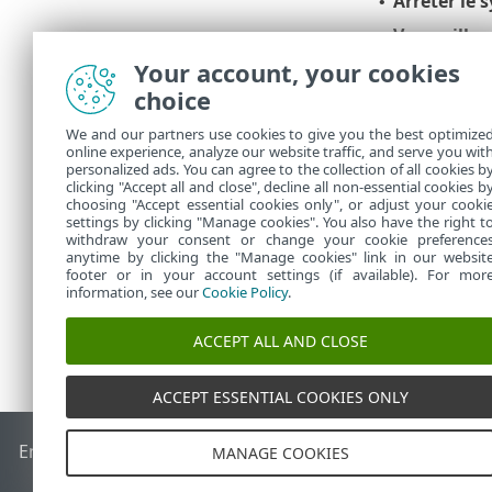
Arrêter le 
•
Verrouiller
•
PROTECT et 
Your account, your cookies
Le mode d'ad
choice
Passer au 
•
We and our partners use cookies to give you the best optimize
d'administra
online experience, analyze our website traffic, and serve you wit
principal de
personalized ads. You can agree to the collection of all cookies b
commande
clicking "Accept all and close", decline all non-essential cookies b
choosing "Accept essential cookies only", or adjust your cooki
settings by clicking "Manage cookies". You also have the right t
withdraw your consent or change your cookie preference
anytime by clicking the "Manage cookies" link in our websit
footer or in your account settings (if available). For mor
information, see our
Cookie Policy
.
ACCEPT ALL AND CLOSE
ACCEPT ESSENTIAL COOKIES ONLY
End of Life
Base de connaissances ESET
Forum ESET
ESET S
MANAGE COOKIES