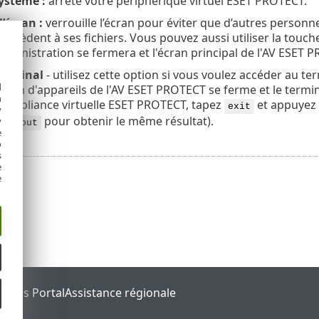
système :
arrête votre périphérique virtuel ESET PROTECT.
l’écran :
verrouille l’écran pour éviter que d’autres personne
accèdent à ses fichiers. Vous pouvez aussi utiliser la touch
ministration se fermera et l'écran principal de l'AV ESET P
terminal
- utilisez cette option si vous voulez accéder au te
d
tion d'appareils de l'AV ESET PROTECT se ferme et le termin
h
 l'appliance virtuelle ESET PROTECT, tapez
et appuyez 
exit
y
pour obtenir le même résultat).
y
logout
e
o
s
e
e
tatus Portal
Assistance régionale